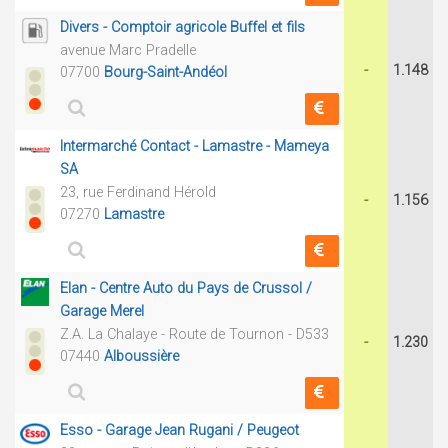
Divers - Comptoir agricole Buffel et fils
avenue Marc Pradelle
-
1.148
07700
Bourg-Saint-Andéol
Intermarché Contact - Lamastre - Mameya
SA
23, rue Ferdinand Hérold
-
1.156
07270
Lamastre
Elan - Centre Auto du Pays de Crussol /
Garage Merel
Z.A. La Chalaye - Route de Tournon - D533
-
1.230
07440
Alboussière
Esso - Garage Jean Rugani / Peugeot