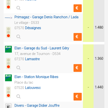
Primagaz - Garage Denis Ranchon / Lada
Le village - D533
-
1.480
07570
Désaignes
Elan - Garage du Sud - Laurent Géry
17, avenue de Tournon - D534
-
1.360
07270
Lamastre
Elan - Station Monique Ribes
Place du lac
-
1.440
07520
Lalouvesc
Divers - Garage Didier Jouffre