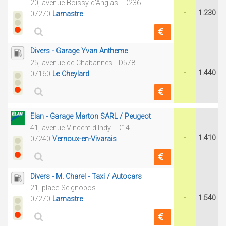
20, avenue Boissy d'Anglas - D236
-
1.230
07270
Lamastre
Divers - Garage Yvan Antheme
25, avenue de Chabannes - D578
-
1.440
07160
Le Cheylard
Elan - Garage Marton SARL / Peugeot
41, avenue Vincent d'Indy - D14
-
1.410
07240
Vernoux-en-Vivarais
Divers - M. Charel - Taxi / Autocars
21, place Seignobos
-
1.540
07270
Lamastre