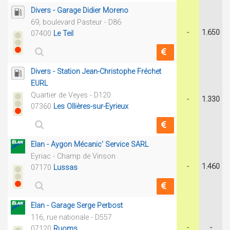
Divers - Garage Didier Moreno
69, boulevard Pasteur - D86
-
1.650
07400
Le Teil
Divers - Station Jean-Christophe Fréchet
EURL
Quartier de Veyes - D120
-
1.330
07360
Les Ollières-sur-Eyrieux
Elan - Aygon Mécanic' Service SARL
Eyriac - Champ de Vinson
-
1.460
07170
Lussas
Elan - Garage Serge Perbost
116, rue nationale - D557
-
-
07120
Ruoms