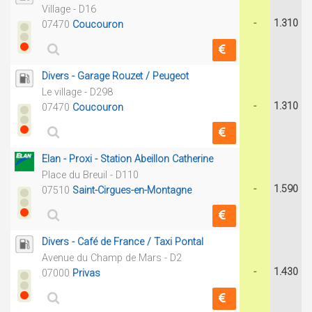
Village - D16
-
1.310
07470
Coucouron
Divers - Garage Rouzet / Peugeot
Le village - D298
-
1.310
07470
Coucouron
Elan - Proxi - Station Abeillon Catherine
Place du Breuil - D110
-
1.590
07510
Saint-Cirgues-en-Montagne
Divers - Café de France / Taxi Pontal
Avenue du Champ de Mars - D2
-
1.430
07000
Privas