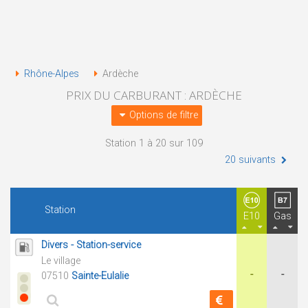
Rhône-Alpes
Ardèche
PRIX DU CARBURANT : ARDÈCHE
Options de filtre
Station 1 à 20 sur 109
20 suivants
Station
E10
Gas
Divers - Station-service
Le village
-
-
07510
Sainte-Eulalie