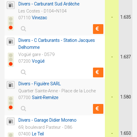
Divers - Carburant Sud Ardèche
Les Costes - D104=N104
-
1.635
07110
Vinezac
Divers - C Carburants - Station Jacques
Delhomme
Vogüé gare - D579
-
1.637
07200
Vogüé
Divers - Figuière SARL
Quartier Sainte-Anne - Place de la Loche
-
1.580
07700
Saint-Remèze
Divers - Garage Didier Moreno
69, boulevard Pasteur - D86
-
1.650
07400
Le Teil