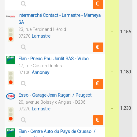
Intermarché Contact - Lamastre - Mameya
SA
23, rue Ferdinand Hérold
-
1.156
07270
Lamastre
Elan - Pneus Paul Jurdit SAS - Vulco
47, rue Gaston Duclos
-
1.180
07100
Annonay
Esso - Garage Jean Rugani / Peugeot
20, avenue Boissy d'Anglas - D236
-
1.230
07270
Lamastre
Elan - Centre Auto du Pays de Crussol /