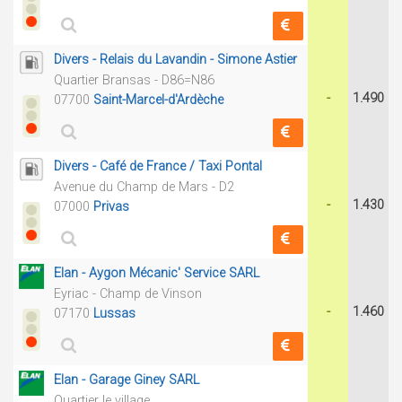
Divers - Relais du Lavandin - Simone Astier
Quartier Bransas - D86=N86
-
1.490
07700
Saint-Marcel-d'Ardèche
Divers - Café de France / Taxi Pontal
Avenue du Champ de Mars - D2
-
1.430
07000
Privas
Elan - Aygon Mécanic' Service SARL
Eyriac - Champ de Vinson
-
1.460
07170
Lussas
Elan - Garage Giney SARL
Quartier le village