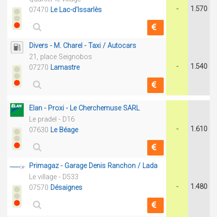
-
1.570
07470
Le Lac-d'Issarlès
Divers - M. Charel - Taxi / Autocars
21, place Seignobos
-
1.540
07270
Lamastre
Elan - Proxi - Le Cherchemuse SARL
Le pradel - D16
-
1.610
07630
Le Béage
Primagaz - Garage Denis Ranchon / Lada
Le village - D533
-
1.480
07570
Désaignes