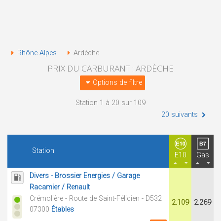
Rhône-Alpes
Ardèche
PRIX DU CARBURANT : ARDÈCHE
Options de filtre
Station 1 à 20 sur 109
20 suivants
Station
E10
Gas
Divers - Brossier Energies / Garage
Racamier / Renault
Crémolière - Route de Saint-Félicien - D532
2.109
2.269
07300
Étables