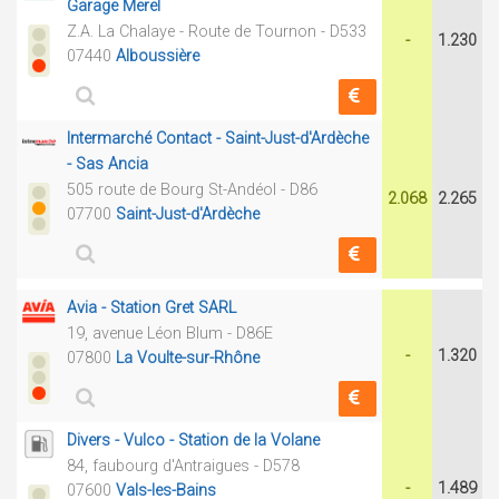
Garage Merel
Z.A. La Chalaye - Route de Tournon - D533
-
1.230
07440
Alboussière
Intermarché Contact - Saint-Just-d'Ardèche
- Sas Ancia
505 route de Bourg St-Andéol - D86
2.068
2.265
07700
Saint-Just-d'Ardèche
Avia - Station Gret SARL
19, avenue Léon Blum - D86E
-
1.320
07800
La Voulte-sur-Rhône
Divers - Vulco - Station de la Volane
84, faubourg d'Antraigues - D578
-
1.489
07600
Vals-les-Bains