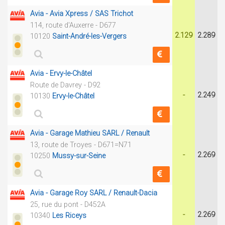
Avia - Avia Xpress / SAS Trichot
114, route d'Auxerre - D677
2.129
2.289
10120
Saint-André-les-Vergers
Avia - Ervy-le-Châtel
Route de Davrey - D92
-
2.249
10130
Ervy-le-Châtel
Avia - Garage Mathieu SARL / Renault
13, route de Troyes - D671=N71
-
2.269
10250
Mussy-sur-Seine
Avia - Garage Roy SARL / Renault-Dacia
25, rue du pont - D452A
-
2.269
10340
Les Riceys