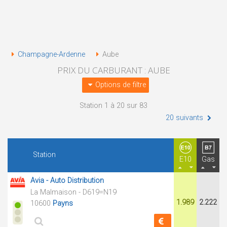
Champagne-Ardenne
Aube
PRIX DU CARBURANT : AUBE
Options de filtre
Station 1 à 20 sur 83
20 suivants
Station
E10
Gas
Avia - Auto Distribution
La Malmaison - D619=N19
1.989
2.222
10600
Payns