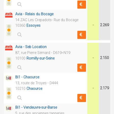
Avia - Relais du Bocage
14 ZAC Les Crepadots- Rue du Bocage
-
2.269
10360
Essoyes
Avia - Seb Location
87, rue Pierre Sémard - D619=N19
-
2.150
10100
Romilly-sur-Seine
Bi1 - Chaource
13, route de Troyes - D444
-
2.179
10210
Chaource
Bi1 - Vendeuvre-sur-Barse
5, rue des anciennes tanneries