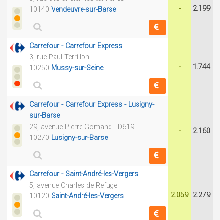
-
2.199
10140
Vendeuvre-sur-Barse
Carrefour - Carrefour Express
3, rue Paul Terrillon
-
1.744
10250
Mussy-sur-Seine
Carrefour - Carrefour Express - Lusigny-
sur-Barse
29, avenue Pierre Gomand - D619
-
2.160
10270
Lusigny-sur-Barse
Carrefour - Saint-André-les-Vergers
5, avenue Charles de Refuge
2.059
2.279
10120
Saint-André-les-Vergers