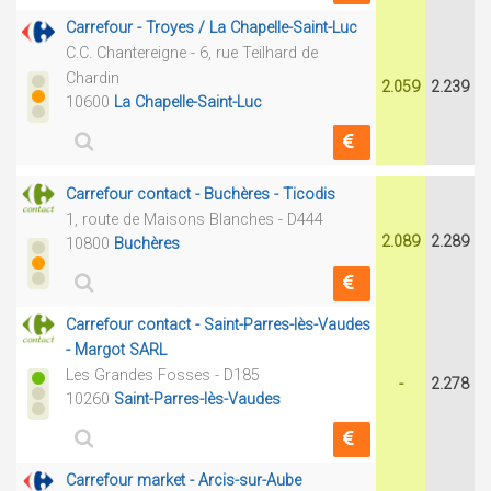
Carrefour - Troyes / La Chapelle-Saint-Luc
C.C. Chantereigne - 6, rue Teilhard de
Chardin
2.059
2.239
10600
La Chapelle-Saint-Luc
Carrefour contact - Buchères - Ticodis
1, route de Maisons Blanches - D444
2.089
2.289
10800
Buchères
Carrefour contact - Saint-Parres-lès-Vaudes
- Margot SARL
Les Grandes Fosses - D185
-
2.278
10260
Saint-Parres-lès-Vaudes
Carrefour market - Arcis-sur-Aube