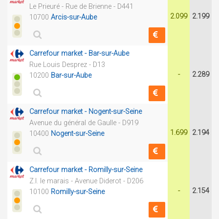
Le Prieuré - Rue de Brienne - D441
2.099
2.199
10700
Arcis-sur-Aube
Carrefour market - Bar-sur-Aube
Rue Louis Desprez - D13
-
2.289
10200
Bar-sur-Aube
Carrefour market - Nogent-sur-Seine
Avenue du général de Gaulle - D919
1.699
2.194
10400
Nogent-sur-Seine
Carrefour market - Romilly-sur-Seine
Z.I. le marais - Avenue Diderot - D206
-
2.154
10100
Romilly-sur-Seine