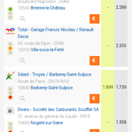
Boulevard Napoléon - D960
-
2.289
10500
Brienne-le-Château
Total - Garage Francis Nicolas / Renault-
Dacia
54, route de Dijon - D396
-
2.250
10310
Ville-sous-la-Ferté
Géant - Troyes / Barberey-Saint-Sulpice
Route de Paris - D619=N19
1.899
1.739
10600
Barberey-Saint-Sulpice
Divers - Société des Carburants Soufflet SA
37, avenue du général de Gaulle - D919
-
1.358
10400
Nogent-sur-Seine