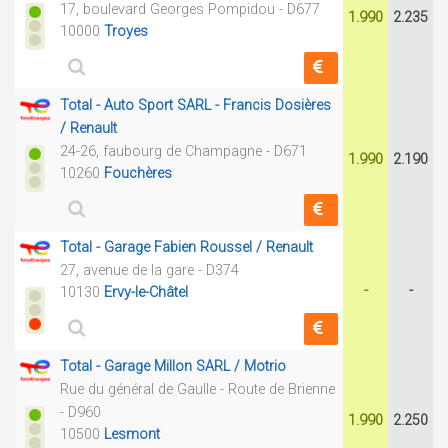
17, boulevard Georges Pompidou - D677
1.990
2.235
10000
Troyes
Total - Auto Sport SARL - Francis Dosières
/ Renault
24-26, faubourg de Champagne - D671
1.990
2.190
10260
Fouchères
Total - Garage Fabien Roussel / Renault
27, avenue de la gare - D374
-
-
10130
Ervy-le-Châtel
Total - Garage Millon SARL / Motrio
Rue du général de Gaulle - Route de Brienne
- D960
1.990
2.250
10500
Lesmont