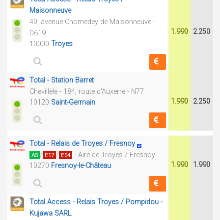
Maisonneuve
40, avenue Chomedey de Maisonneuve -
1.990
2.250
D619
10000
Troyes
Total - Station Barret
Chevillèle - 184, route d'Auxerre - N77
1.990
2.250
10120
Saint-Germain
Total - Relais de Troyes / Fresnoy
/
/
- Aire de Troyes / Fresnoy
A5
E17
E54
1.990
1.990
10270
Fresnoy-le-Château
Total Access - Relais Troyes / Pompidou -
Kujawa SARL