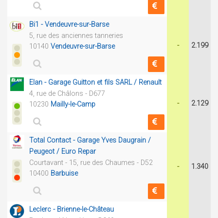
Bi1 - Vendeuvre-sur-Barse
5, rue des anciennes tanneries
-
2.199
10140
Vendeuvre-sur-Barse
Elan - Garage Guitton et fils SARL / Renault
4, rue de Châlons - D677
-
2.129
10230
Mailly-le-Camp
Total Contact - Garage Yves Daugrain /
Peugeot / Euro Repar
Courtavant - 15, rue des Chaumes - D52
-
1.340
10400
Barbuise
Leclerc - Brienne-le-Château