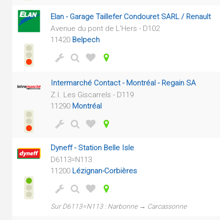
Elan - Garage Taillefer Condouret SARL / Renault
Avenue du pont de L'Hers - D102
11420
Belpech
Intermarché Contact - Montréal - Regain SA
Z.I. Les Giscarrels - D119
11290
Montréal
Dyneff - Station Belle Isle
D6113=N113
11200
Lézignan-Corbières
Sur D6113=N113 : Narbonne → Carcassonne