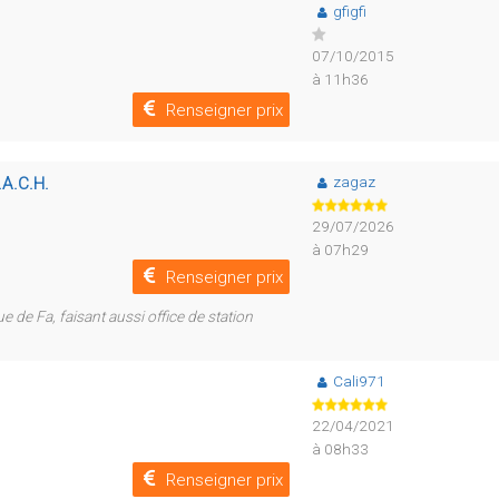
gfigfi
07/10/2015
à 11h36
Renseigner prix
zagaz
.A.C.H.
29/07/2026
à 07h29
Renseigner prix
ue de Fa, faisant aussi office de station
Cali971
22/04/2021
à 08h33
Renseigner prix