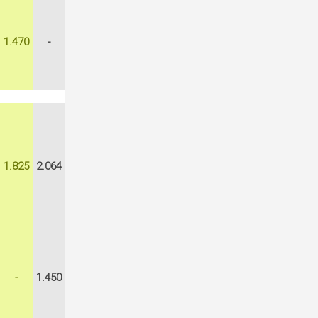
1.470
-
1.825
2.064
-
1.450