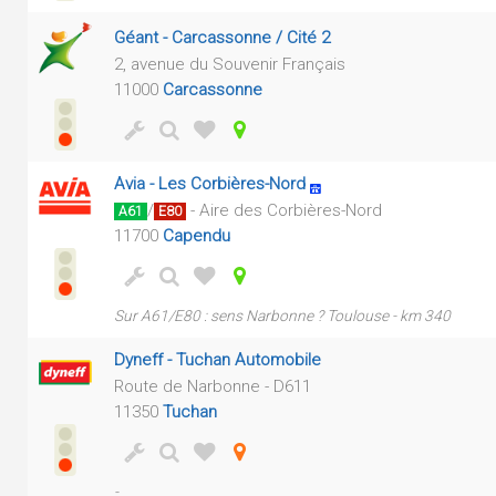
Géant - Carcassonne / Cité 2
2, avenue du Souvenir Français
11000
Carcassonne
Avia - Les Corbières-Nord
/
- Aire des Corbières-Nord
A61
E80
11700
Capendu
Sur A61/E80 : sens Narbonne ? Toulouse - km 340
Dyneff - Tuchan Automobile
Route de Narbonne - D611
11350
Tuchan
-