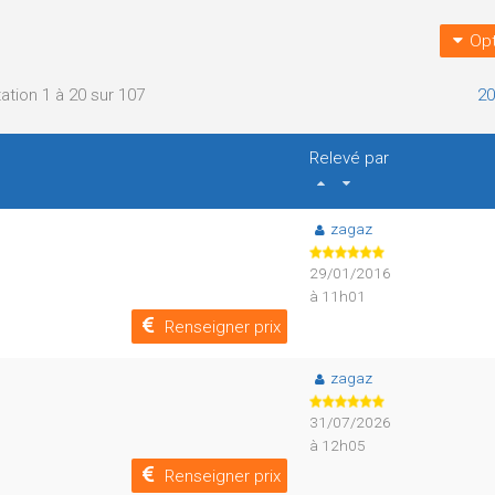
Opt
ation 1 à 20 sur 107
20
Relevé par
zagaz
29/01/2016
à 11h01
Renseigner prix
zagaz
31/07/2026
à 12h05
Renseigner prix