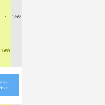
-
1.490
1.699
-
ermée
ément