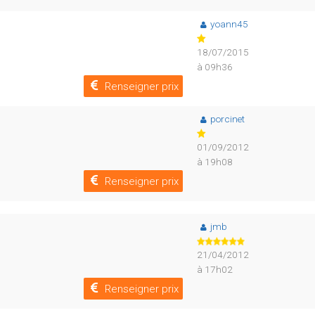
yoann45
18/07/2015
à 09h36
Renseigner prix
porcinet
01/09/2012
à 19h08
Renseigner prix
jmb
21/04/2012
à 17h02
Renseigner prix