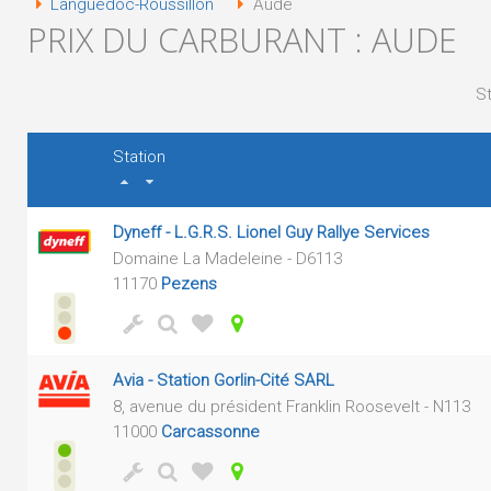
Languedoc-Roussillon
Aude
PRIX DU CARBURANT : AUDE
St
Station
Dyneff - L.G.R.S. Lionel Guy Rallye Services
Domaine La Madeleine - D6113
11170
Pezens
Avia - Station Gorlin-Cité SARL
8, avenue du président Franklin Roosevelt - N113
11000
Carcassonne