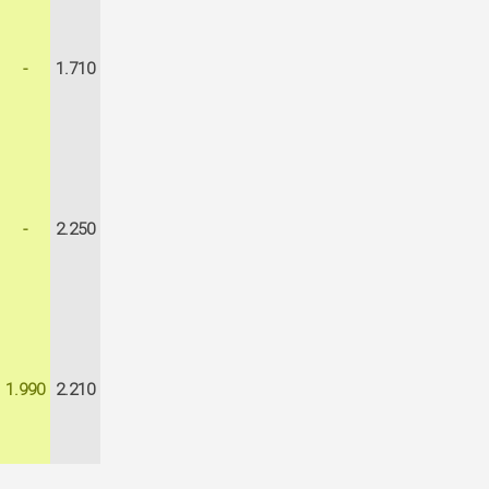
-
1.710
-
2.250
1.990
2.210