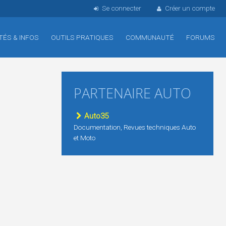
Se connecter
Créer un compte
TÉS & INFOS
OUTILS PRATIQUES
COMMUNAUTÉ
FORUMS
PARTENAIRE AUTO
Auto35
Documentation, Revues techniques Auto
et Moto