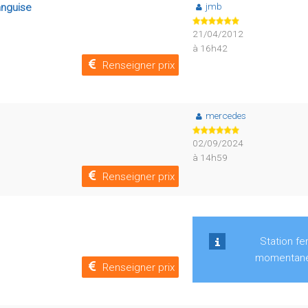
jmb
anguise
21/04/2012
à 16h42
Renseigner prix
mercedes
02/09/2024
à 14h59
Renseigner prix
Station f
momentan
Renseigner prix