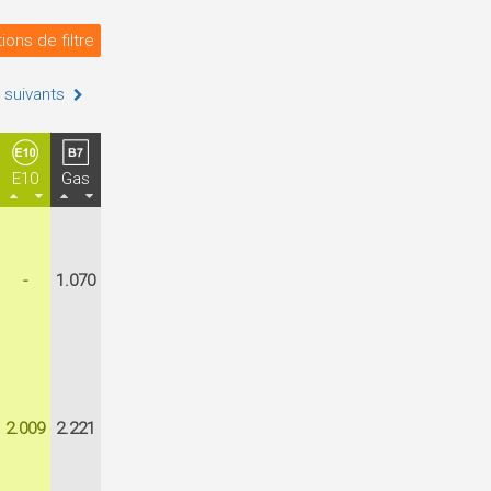
ions de filtre
 suivants
E10
Gas
-
1.070
2.009
2.221