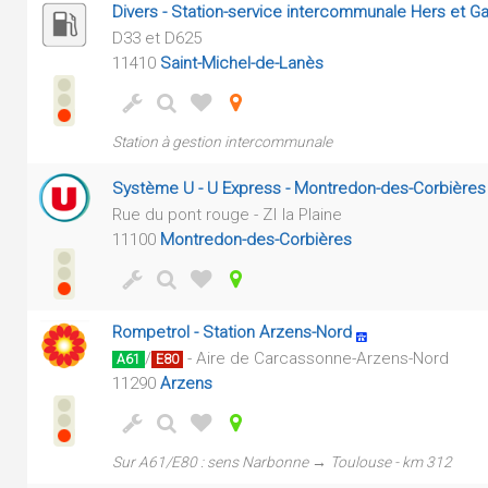
Divers - Station-service intercommunale Hers et G
D33 et D625
11410
Saint-Michel-de-Lanès
Station à gestion intercommunale
Système U - U Express - Montredon-des-Corbières
Rue du pont rouge - ZI la Plaine
11100
Montredon-des-Corbières
Rompetrol - Station Arzens-Nord
/
- Aire de Carcassonne-Arzens-Nord
A61
E80
11290
Arzens
Sur A61/E80 : sens Narbonne → Toulouse - km 312