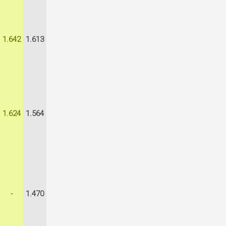
1.642
1.613
1.624
1.564
-
1.470