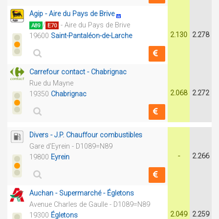
Agip - Aire du Pays de Brive
/
- Aire du Pays de Brive
A89
E70
2.130
2.278
19600
Saint-Pantaléon-de-Larche
Carrefour contact - Chabrignac
Rue du Mayne
2.068
2.272
19350
Chabrignac
Divers - J.P. Chauffour combustibles
Gare d'Eyrein - D1089=N89
-
2.266
19800
Eyrein
Auchan - Supermarché - Égletons
Avenue Charles de Gaulle - D1089=N89
2.049
2.259
19300
Égletons