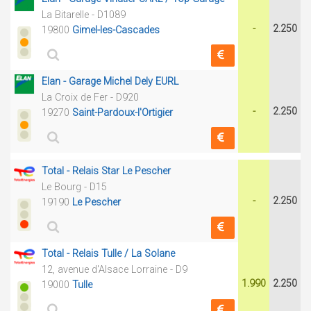
La Bitarelle - D1089
-
2.250
19800
Gimel-les-Cascades
Elan - Garage Michel Dely EURL
La Croix de Fer - D920
-
2.250
19270
Saint-Pardoux-l'Ortigier
Total - Relais Star Le Pescher
Le Bourg - D15
-
2.250
19190
Le Pescher
Total - Relais Tulle / La Solane
12, avenue d'Alsace Lorraine - D9
1.990
2.250
19000
Tulle