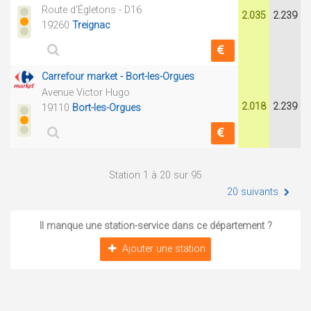
Route d'Égletons - D16
2.035
2.239
19260
Treignac
Carrefour market - Bort-les-Orgues
Avenue Victor Hugo
2.018
2.239
19110
Bort-les-Orgues
Station 1 à 20 sur 95
20 suivants
Il manque une station-service dans ce département ?
Ajouter une station