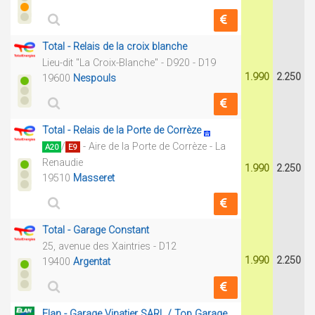
Total - Relais de la croix blanche
Lieu-dit "La Croix-Blanche" - D920 - D19
1.990
2.250
19600
Nespouls
Total - Relais de la Porte de Corrèze
/
- Aire de la Porte de Corrèze - La
A20
E9
Renaudie
1.990
2.250
19510
Masseret
Total - Garage Constant
25, avenue des Xaintries - D12
1.990
2.250
19400
Argentat
Elan - Garage Vinatier SARL / Top Garage