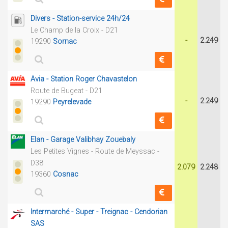
Divers - Station-service 24h/24
Le Champ de la Croix - D21
-
2.249
19290
Sornac
Avia - Station Roger Chavastelon
Route de Bugeat - D21
-
2.249
19290
Peyrelevade
Elan - Garage Valibhay Zouebaly
Les Petites Vignes - Route de Meyssac -
D38
2.079
2.248
19360
Cosnac
Intermarché - Super - Treignac - Cendorian
SAS