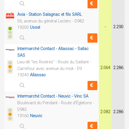
Avia - Station Salagnac et fils SARL
56, avenue du général Leclerc - D982
-
2.290
19200
Ussel
Intermarché Contact - Allassac - Sallac
SAS
Lieu-dit "les Rivières" - Route du Saillant -
2.064
2.286
Carrefour avec avenue du midi - D9
19240
Allassac
Intermarché Contact - Neuvic - Vinc SA
Boulevard du Pendant - Route d'Égletons -
D982
2.082
2.286
19160
Neuvic