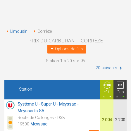
Limousin
Corrèze
PRIX DU CARBURANT : CORRÈZE
Options de filtre
Station 1 à 20 sur 95
20 suivants
Station
E10
Gas
Système U - Super U - Meyssac -
Meyssadis SA
Route de Collonges - D38
2.094
2.290
19500
Meyssac