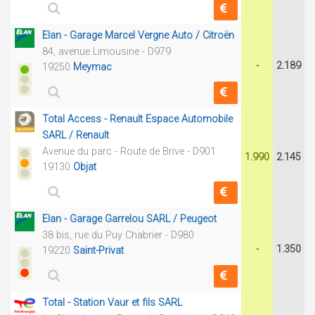
Elan - Garage Marcel Vergne Auto / Citroën
84, avenue Limousine - D979
-
2.189
19250
Meymac
Total Access - Renault Espace Automobile
SARL / Renault
Avenue du parc - Route de Brive - D901
1.990
2.145
19130
Objat
Elan - Garage Garrelou SARL / Peugeot
38 bis, rue du Puy Chabrier - D980
-
1.350
19220
Saint-Privat
Total - Station Vaur et fils SARL