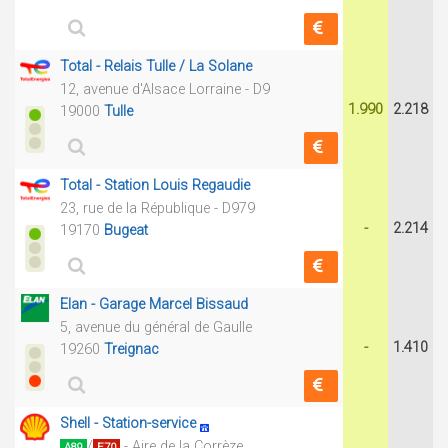
Total - Relais Tulle / La Solane
12, avenue d'Alsace Lorraine - D9
1.990
2.218
19000
Tulle
Total - Station Louis Regaudie
23, rue de la République - D979
-
2.214
19170
Bugeat
Elan - Garage Marcel Bissaud
5, avenue du général de Gaulle
-
1.410
19260
Treignac
Shell - Station-service
/
- Aire de la Corrèze
A89
E70