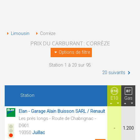
Limousin
Corrèze
PRIX DU CARBURANT : CORRÈZE
Options de filtre
Station 1 à 20 sur 95
20 suivants
Station
E10
Gas
Elan - Garage Alain Buisson SARL / Renault
Les prés longs - Route de Chabrignac -
D901
-
1.200
19350
Juillac