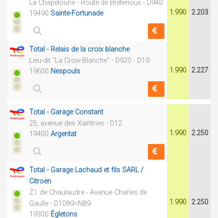
La Chapeloune - Route de Bretenoux - D940
1.990
2.203
19490
Sainte-Fortunade
Total - Relais de la croix blanche
Lieu-dit "La Croix-Blanche" - D920 - D19
1.990
2.227
19600
Nespouls
Total - Garage Constant
25, avenue des Xaintries - D12
1.990
2.250
19400
Argentat
Total - Garage Lachaud et fils SARL /
Citroën
Z.I. de Chaulaudre - Avenue Charles de
1.990
2.250
Gaulle - D1089=N89
19300
Égletons