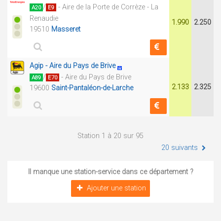
/
- Aire de la Porte de Corrèze - La
A20
E9
Renaudie
1.990
2.250
19510
Masseret
Agip - Aire du Pays de Brive
/
- Aire du Pays de Brive
A89
E70
2.133
2.325
19600
Saint-Pantaléon-de-Larche
Station 1 à 20 sur 95
20 suivants
Il manque une station-service dans ce département ?
Ajouter une station