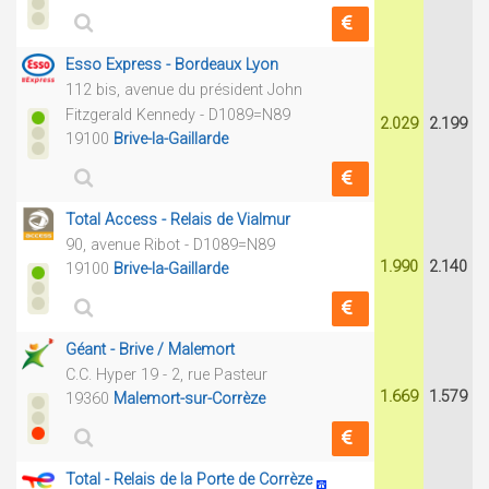
Esso Express - Bordeaux Lyon
112 bis, avenue du président John
Fitzgerald Kennedy - D1089=N89
2.029
2.199
19100
Brive-la-Gaillarde
Total Access - Relais de Vialmur
90, avenue Ribot - D1089=N89
1.990
2.140
19100
Brive-la-Gaillarde
Géant - Brive / Malemort
C.C. Hyper 19 - 2, rue Pasteur
1.669
1.579
19360
Malemort-sur-Corrèze
Total - Relais de la Porte de Corrèze