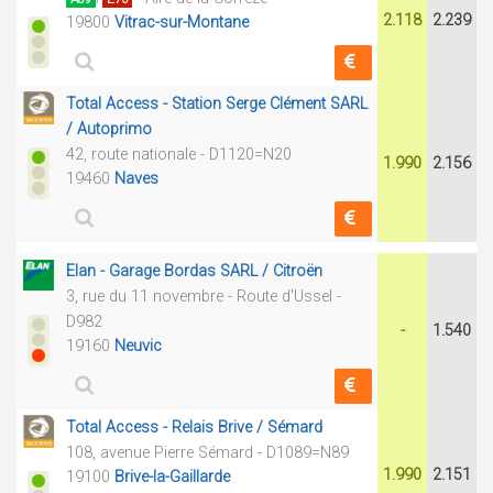
2.118
2.239
19800
Vitrac-sur-Montane
Total Access - Station Serge Clément SARL
/ Autoprimo
42, route nationale - D1120=N20
1.990
2.156
19460
Naves
Elan - Garage Bordas SARL / Citroën
3, rue du 11 novembre - Route d'Ussel -
D982
-
1.540
19160
Neuvic
Total Access - Relais Brive / Sémard
108, avenue Pierre Sémard - D1089=N89
1.990
2.151
19100
Brive-la-Gaillarde