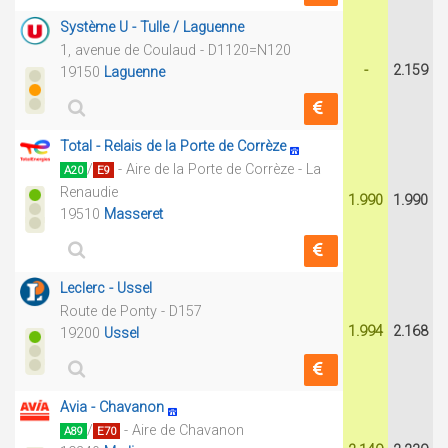
Système U - Tulle / Laguenne
1, avenue de Coulaud - D1120=N120
-
2.159
19150
Laguenne
Total - Relais de la Porte de Corrèze
/
- Aire de la Porte de Corrèze - La
A20
E9
Renaudie
1.990
1.990
19510
Masseret
Leclerc - Ussel
Route de Ponty - D157
1.994
2.168
19200
Ussel
Avia - Chavanon
/
- Aire de Chavanon
A89
E70