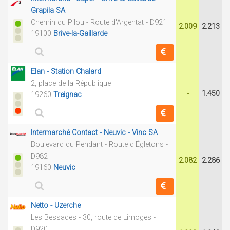
Grapila SA
Chemin du Pilou - Route d'Argentat - D921
2.009
2.213
19100
Brive-la-Gaillarde
Elan - Station Chalard
2, place de la République
-
1.450
19260
Treignac
Intermarché Contact - Neuvic - Vinc SA
Boulevard du Pendant - Route d'Égletons -
D982
2.082
2.286
19160
Neuvic
Netto - Uzerche
Les Bessades - 30, route de Limoges -
D920