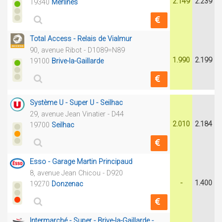
2.149
2.239
19340
Merlines
Total Access - Relais de Vialmur
90, avenue Ribot - D1089=N89
1.990
2.199
19100
Brive-la-Gaillarde
Système U - Super U - Seilhac
29, avenue Jean Vinatier - D44
2.010
2.184
19700
Seilhac
Esso - Garage Martin Principaud
8, avenue Jean Chicou - D920
-
1.400
19270
Donzenac
Intermarché - Super - Brive-la-Gaillarde -