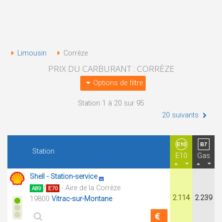
Limousin
Corrèze
PRIX DU CARBURANT : CORRÈZE
Options de filtre
Station 1 à 20 sur 95
20 suivants
Station
E10
Gas
Shell - Station-service
/
- Aire de la Corrèze
A89
E70
2.114
2.239
19800
Vitrac-sur-Montane