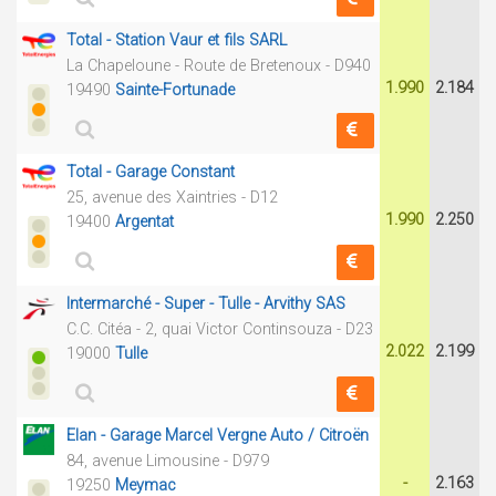
Total - Station Vaur et fils SARL
La Chapeloune - Route de Bretenoux - D940
1.990
2.184
19490
Sainte-Fortunade
Total - Garage Constant
25, avenue des Xaintries - D12
1.990
2.250
19400
Argentat
Intermarché - Super - Tulle - Arvithy SAS
C.C. Citéa - 2, quai Victor Continsouza - D23
2.022
2.199
19000
Tulle
Elan - Garage Marcel Vergne Auto / Citroën
84, avenue Limousine - D979
-
2.163
19250
Meymac