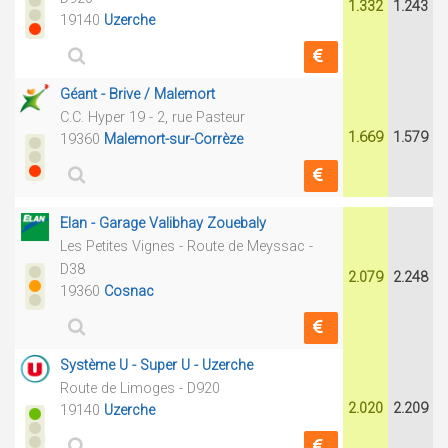
1.332
1.243
19140
Uzerche
Géant - Brive / Malemort
C.C. Hyper 19 - 2, rue Pasteur
1.669
1.579
19360
Malemort-sur-Corrèze
Elan - Garage Valibhay Zouebaly
Les Petites Vignes - Route de Meyssac -
D38
2.079
2.248
19360
Cosnac
Système U - Super U - Uzerche
Route de Limoges - D920
2.020
2.209
19140
Uzerche