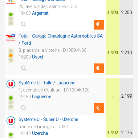
25, avenue des Xaintries - D12
1.990
2.250
19400
Argentat
Total - Garage Chaudagne Automobiles SA
/ Ford
8, place de la victoire - D1089=N89
1.990
2.219
19200
Ussel
Système U - Tulle / Laguenne
1, avenue de Coulaud - D1120=N120
-
2.199
19150
Laguenne
Système U - Super U - Uzerche
Route de Limoges - D920
1.992
2.175
19140
Uzerche