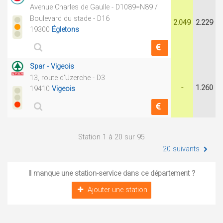
Avenue Charles de Gaulle - D1089=N89 /
Boulevard du stade - D16
2.049
2.229
19300
Égletons
Spar - Vigeois
13, route d'Uzerche - D3
-
1.260
19410
Vigeois
Station 1 à 20 sur 95
20 suivants
Il manque une station-service dans ce département ?
Ajouter une station