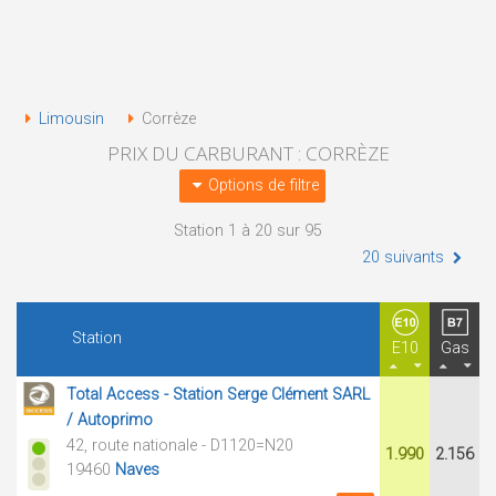
Limousin
Corrèze
PRIX DU CARBURANT : CORRÈZE
Options de filtre
Station 1 à 20 sur 95
20 suivants
Station
E10
Gas
Total Access - Station Serge Clément SARL
/ Autoprimo
42, route nationale - D1120=N20
1.990
2.156
19460
Naves