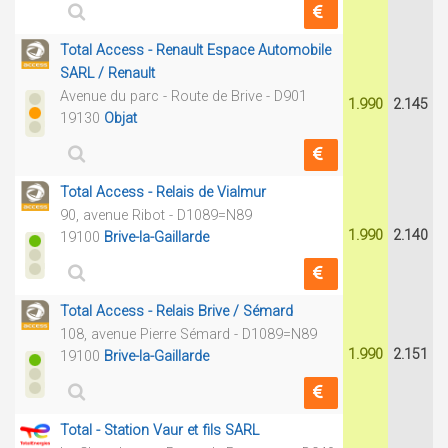
Total Access - Renault Espace Automobile
SARL / Renault
Avenue du parc - Route de Brive - D901
1.990
2.145
19130
Objat
Total Access - Relais de Vialmur
90, avenue Ribot - D1089=N89
1.990
2.140
19100
Brive-la-Gaillarde
Total Access - Relais Brive / Sémard
108, avenue Pierre Sémard - D1089=N89
1.990
2.151
19100
Brive-la-Gaillarde
Total - Station Vaur et fils SARL