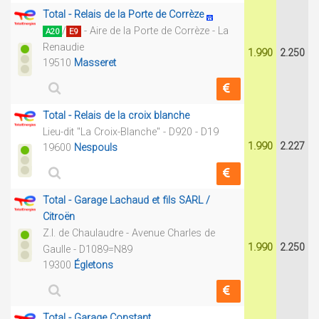
Total - Relais de la Porte de Corrèze
/
- Aire de la Porte de Corrèze - La
A20
E9
Renaudie
1.990
2.250
19510
Masseret
Total - Relais de la croix blanche
Lieu-dit "La Croix-Blanche" - D920 - D19
1.990
2.227
19600
Nespouls
Total - Garage Lachaud et fils SARL /
Citroën
Z.I. de Chaulaudre - Avenue Charles de
1.990
2.250
Gaulle - D1089=N89
19300
Égletons
Total - Garage Constant