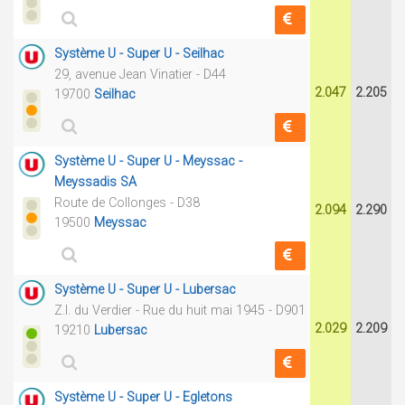
Système U - Super U - Seilhac
29, avenue Jean Vinatier - D44
2.047
2.205
19700
Seilhac
Système U - Super U - Meyssac -
Meyssadis SA
Route de Collonges - D38
2.094
2.290
19500
Meyssac
Système U - Super U - Lubersac
Z.I. du Verdier - Rue du huit mai 1945 - D901
2.029
2.209
19210
Lubersac
Système U - Super U - Egletons