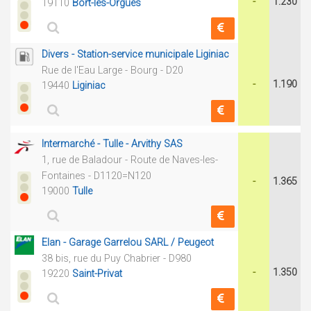
-
1.230
19110
Bort-les-Orgues
Divers - Station-service municipale Liginiac
Rue de l'Eau Large - Bourg - D20
-
1.190
19440
Liginiac
Intermarché - Tulle - Arvithy SAS
1, rue de Baladour - Route de Naves-les-
Fontaines - D1120=N120
-
1.365
19000
Tulle
Elan - Garage Garrelou SARL / Peugeot
38 bis, rue du Puy Chabrier - D980
-
1.350
19220
Saint-Privat