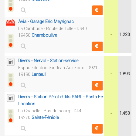
Avia - Garage Eric Meyrignac
La Cambuse - Route de Tulle - D940
-
1.230
19450
Chamboulive
Divers - Nervol - Station-service
Espace du docteur Jean Auzeloux - D921
-
1.899
19190
Lanteuil
Divers - Station Pérot et fils SARL - Santa Fe
Location
La Chapelle - Bas du bourg - D44
-
1.450
19270
Sainte-Féréole