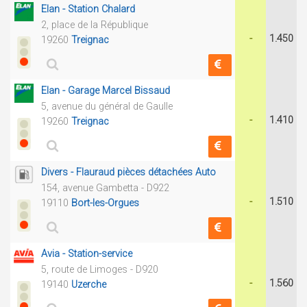
Elan - Station Chalard
2, place de la République
-
1.450
19260
Treignac
Elan - Garage Marcel Bissaud
5, avenue du général de Gaulle
-
1.410
19260
Treignac
Divers - Flauraud pièces détachées Auto
154, avenue Gambetta - D922
-
1.510
19110
Bort-les-Orgues
Avia - Station-service
5, route de Limoges - D920
-
1.560
19140
Uzerche