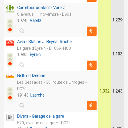
Carrefour contact - Varetz
8 avenue 11 novembre - D901
-
1.229
19240
Varetz
Avia - Station J. Beynat Roche
La gare d'Eyrein - D1089=N89
-
1.103
19800
Eyrein
Netto - Uzerche
Les Bessades - 30, route de Limoges -
D920
1.332
1.243
19140
Uzerche
Divers - Garage de la gare
570, avenue de la gare - D922