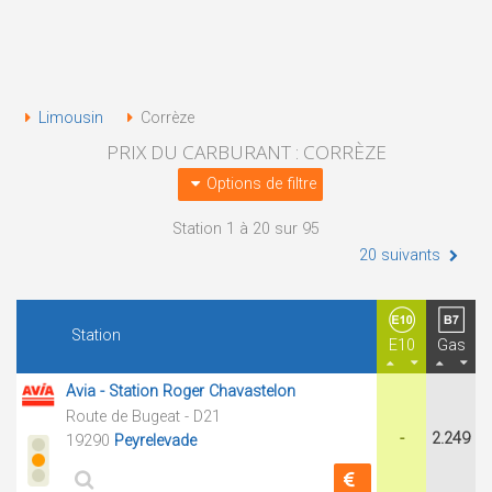
Limousin
Corrèze
PRIX DU CARBURANT : CORRÈZE
Options de filtre
Station 1 à 20 sur 95
20 suivants
Station
E10
Gas
Avia - Station Roger Chavastelon
Route de Bugeat - D21
-
2.249
19290
Peyrelevade