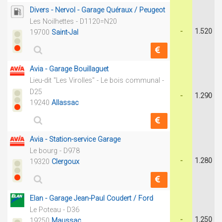
Divers - Nervol - Garage Quéraux / Peugeot
Les Noilhettes - D1120=N20
-
1.520
19700
Saint-Jal
Avia - Garage Bouillaguet
Lieu-dit "Les Virolles" - Le bois communal -
D25
-
1.290
19240
Allassac
Avia - Station-service Garage
Le bourg - D978
-
1.280
19320
Clergoux
Elan - Garage Jean-Paul Coudert / Ford
Le Poteau - D36
-
1.250
19250
Maussac