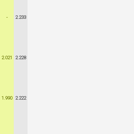
-
2.233
2.021
2.228
1.990
2.222