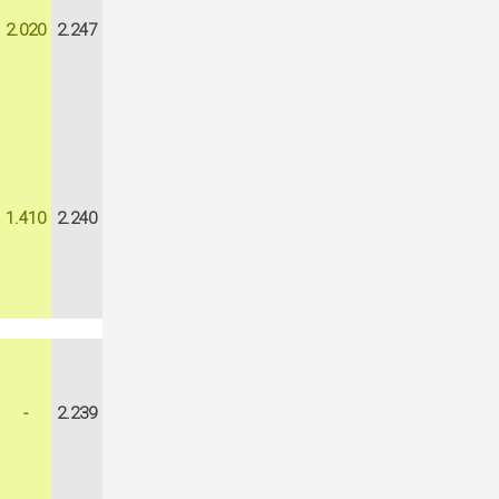
2.020
2.247
1.410
2.240
-
2.239