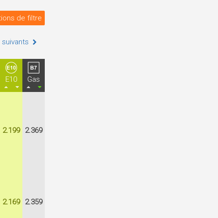
ions de filtre
 suivants
E10
Gas
2.199
2.369
2.169
2.359