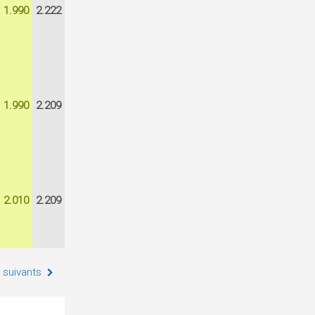
1.990
2.222
1.990
2.209
2.010
2.209
 suivants