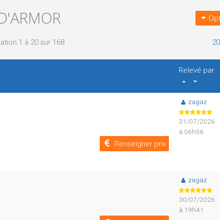
-D'ARMOR
Opt
ation 1 à 20 sur 168
20
Relevé par
zagaz
31/07/2026
à 06h56
Renseigner prix
zagaz
30/07/2026
à 19h41