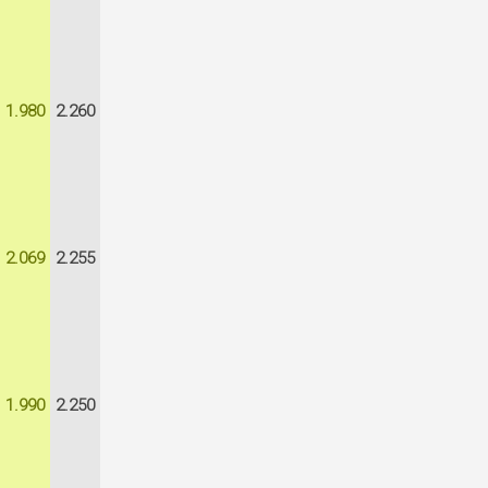
1.980
2.260
2.069
2.255
1.990
2.250