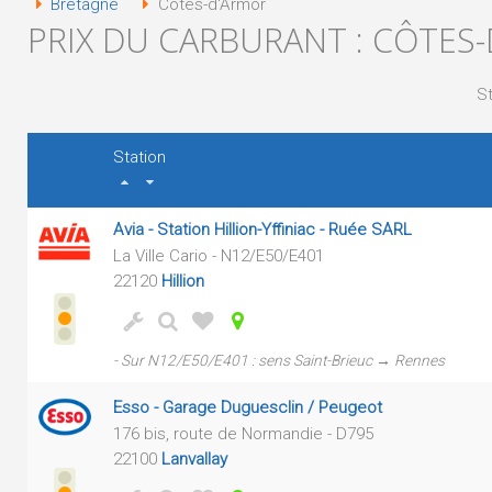
Bretagne
Côtes-d'Armor
PRIX DU CARBURANT : CÔTES
St
Station
Avia - Station Hillion-Yffiniac - Ruée SARL
La Ville Cario - N12/E50/E401
22120
Hillion
- Sur N12/E50/E401 : sens Saint-Brieuc → Rennes
Esso - Garage Duguesclin / Peugeot
176 bis, route de Normandie - D795
22100
Lanvallay