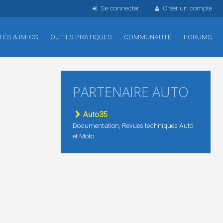
Se connecter
Créer un compte
TÉS & INFOS
OUTILS PRATIQUES
COMMUNAUTÉ
FORUMS
PARTENAIRE AUTO
Auto35
Documentation, Revues techniques Auto
et Moto