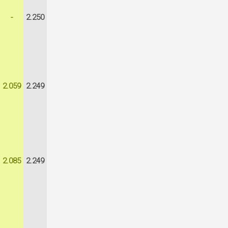
-
2.250
2.059
2.249
2.085
2.249