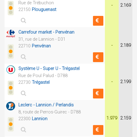
Rue de Trébuchon
-
2.169
22150
Plouguenast
Carrefour market - Penvénan
31, rue de Lannion - D31
-
2.189
22710
Penvénan
Système U - Super U - Trégastel
Rue de Poul Palud - D788
-
2.199
22730
Trégastel
Leclerc - Lannion / Perlandis
8, route de Perros-Guirec - D788
1.979
2.159
22300
Lannion