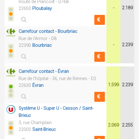
Route de Plancoët - D768
-
2.189
22650
Ploubalay
Carrefour contact - Bourbriac
Rue de l'Armor - D8
-
2.239
22390
Bourbriac
Carrefour contact - Évran
Rue de l'hôpital - 36, rue de Rennes - D2
1.599
2.239
22630
Évran
Système U - Super U - Cesson / Saint-
Brieuc
3, rue Champlain
2.069
2.255
22000
Saint-Brieuc