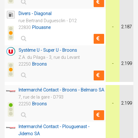
Divers - Diagonal
rue Bertrand Duguesclin - D12
-
2.187
22830
Plouasne
Système U - Super U - Broons
Z.A. du Pilaga - 3, rue du Levant
-
2.199
22250
Broons
Intermarché Contact - Broons - Belmaro SA
7, rue de la gare - D793
-
2.199
22250
Broons
Intermarché Contact - Plouguenast -
Jidemo SA