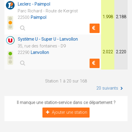
Leclerc - Paimpol
Parc Richard - Route de Kergrist
1.998
2.188
22500
Paimpol
Système U - Super U - Lanvollon
35, rue des fontaines - D9
2.022
2.220
22290
Lanvollon
Station 1 à 20 sur 168
20 suivants
Il manque une station-service dans ce département ?
Ajouter une station