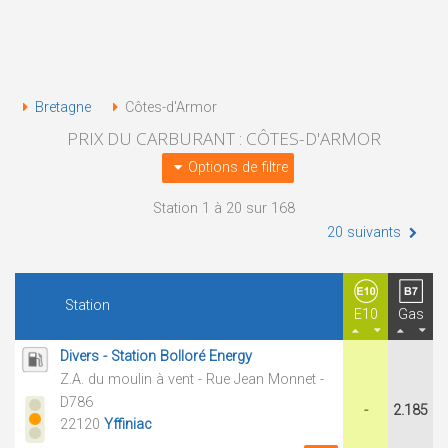
Bretagne
Côtes-d'Armor
PRIX DU CARBURANT : CÔTES-D'ARMOR
Options de filtre
Station 1 à 20 sur 168
20 suivants
Station
E10
Gas
Divers - Station Bolloré Energy
Z.A. du moulin à vent - Rue Jean Monnet -
D786
-
2.185
22120
Yffiniac