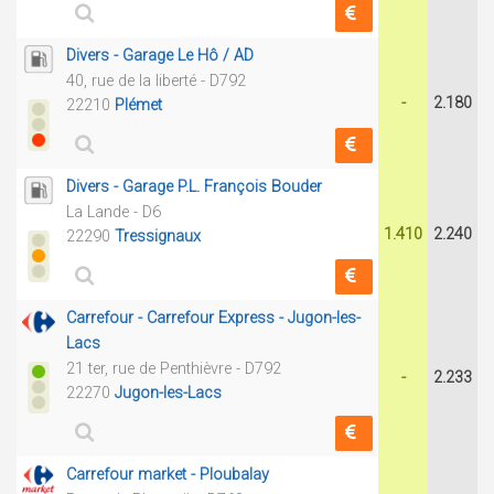
Divers - Garage Le Hô / AD
40, rue de la liberté - D792
-
2.180
22210
Plémet
Divers - Garage P.L. François Bouder
La Lande - D6
1.410
2.240
22290
Tressignaux
Carrefour - Carrefour Express - Jugon-les-
Lacs
21 ter, rue de Penthièvre - D792
-
2.233
22270
Jugon-les-Lacs
Carrefour market - Ploubalay