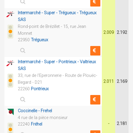
Intermarché - Super - Trégueux - Trégueux
SAS
Rond-point de Brézillet - 15, rue Jean
2.009
2.192
Monnet
22950
Trégueux
Intermarché - Super - Pontrieux - Valtrieux
SAS
33, rue de l'Eperonnerie - Route de Plouëc-
2.011
2.169
Begard - D21
22260
Pontrieux
Coccinelle - Frehel
4 rue de la pièce monsieur
-
2.181
22240
Fréhel