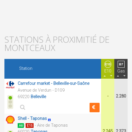
STATIONS À PROXIMITIÉ DE
MONTCEAUX
Station
E10
Gas
Carrefour market - Belleville-sur-Saône
Avenue de Verdun - D109
-
2.280
69220
Belleville
Shell - Taponas
/
- Aire de Taponas
A6
E15
2.245
2.373
69220
Taponas