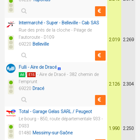
Intermarché - Super - Belleville - Cab SAS
Rue des prés de la cloche - Péage de
l'autoroute - D109
2.019
2.269
69220
Belleville
Fulli - Aire de Dracé
/
- Aire de Dracé - 382 chemin de
A6
E15
l'emprunt
2.126
2.304
69220
Dracé
Total - Garage Gelas SARL / Peugeot
Le bourg - 850, route départementale 933 -
D933
1.990
2.250
01480
Messimy-sur-Saône