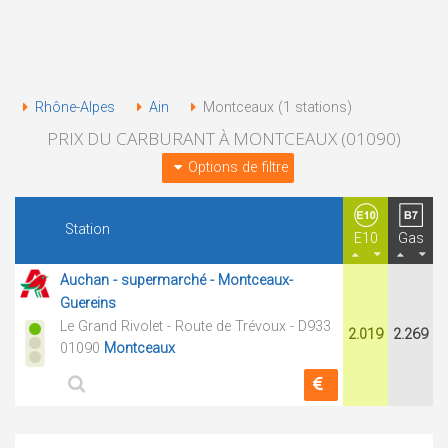
Rhône-Alpes
Ain
Montceaux (1 stations)
PRIX DU CARBURANT À MONTCEAUX (01090)
Options de filtre
Station
E10
Gas
Auchan - supermarché - Montceaux-
Guereins
Le Grand Rivolet - Route de Trévoux - D933
2.019
2.269
01090
Montceaux