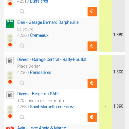
42510
Bussières
Elan - Garage Bernard Darpheuille
Le bourg
-
1.380
42260
Cremeaux
Divers - Garage Central - Bailly-Fouillat
Place Dorian
-
1.390
42360
Panissières
Divers - Bergeron SARL
120 chemin de Tremoulin
-
1.390
42680
Saint-Marcellin-en-Forez
Avia - Levet Annie & Marco