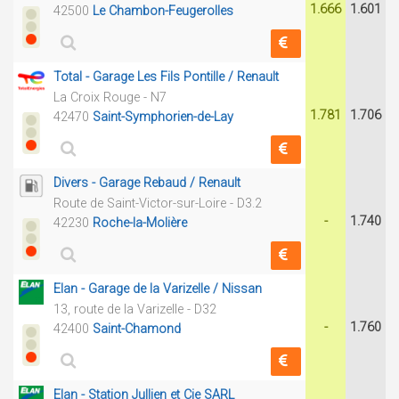
1.666
1.601
42500
Le Chambon-Feugerolles
Total - Garage Les Fils Pontille / Renault
La Croix Rouge - N7
1.781
1.706
42470
Saint-Symphorien-de-Lay
Divers - Garage Rebaud / Renault
Route de Saint-Victor-sur-Loire - D3.2
-
1.740
42230
Roche-la-Molière
Elan - Garage de la Varizelle / Nissan
13, route de la Varizelle - D32
-
1.760
42400
Saint-Chamond
Elan - Station Jullien et Cie SARL