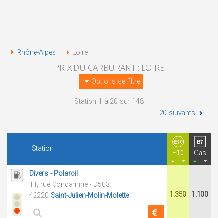
Rhône-Alpes
Loire
PRIX DU CARBURANT : LOIRE
Options de filtre
Station 1 à 20 sur 148
20 suivants
Station
E10
Gas
Divers - Polaroil
11, rue Condamine - D503
1.350
1.100
42220
Saint-Julien-Molin-Molette