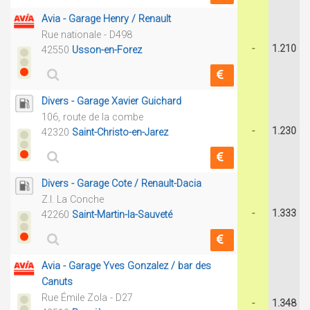
Avia - Garage Henry / Renault
Rue nationale - D498
-
1.210
42550
Usson-en-Forez
Divers - Garage Xavier Guichard
106, route de la combe
-
1.230
42320
Saint-Christo-en-Jarez
Divers - Garage Cote / Renault-Dacia
Z.I. La Conche
-
1.333
42260
Saint-Martin-la-Sauveté
Avia - Garage Yves Gonzalez / bar des
Canuts
Rue Émile Zola - D27
-
1.348