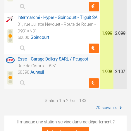
Intermarché - Hyper - Goincourt - Tilguit SA
31, rue Juliette Nevouet - Route de Rouen -
D931=N31
1.999
2.099
60000
Goincourt
Esso - Garage Dallery SARL / Peugeot
Rue de Gisors - D981
1.998
2.107
60390
Auneuil
Station 1 à 20 sur 133
20 suivants
Il manque une station-service dans ce département ?