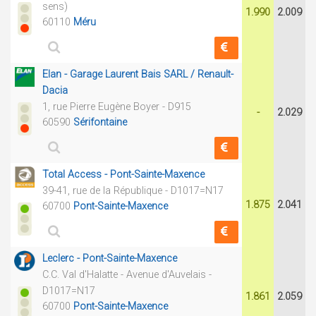
sens)
1.990
2.009
60110
Méru
Elan - Garage Laurent Bais SARL / Renault-
Dacia
1, rue Pierre Eugène Boyer - D915
-
2.029
60590
Sérifontaine
Total Access - Pont-Sainte-Maxence
39-41, rue de la République - D1017=N17
1.875
2.041
60700
Pont-Sainte-Maxence
Leclerc - Pont-Sainte-Maxence
C.C. Val d'Halatte - Avenue d'Auvelais -
D1017=N17
1.861
2.059
60700
Pont-Sainte-Maxence