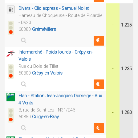
Divers - Clid express - Samuel Nollet
Hameau de Choqueuse - Route de Picardie
- D930
-
1.225
60380
Grémévillers
Intermarché - Poids lourds - Crépy-en-
Valois
Rue du Bois de Tillet
-
1.235
60800
Crépy-en-Valois
Elan - Station Jean-Jacques Dumeige - Aux
4 Vents
8, rue de Saint-Leu - N31/E46
-
1.280
60850
Cuigy-en-Bray