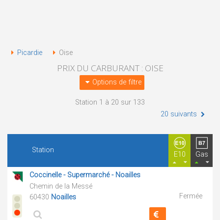
Picardie
Oise
PRIX DU CARBURANT : OISE
Options de filtre
Station 1 à 20 sur 133
20 suivants
Station
E10
Gas
Coccinelle - Supermarché - Noailles
Chemin de la Messé
Fermée
60430
Noailles