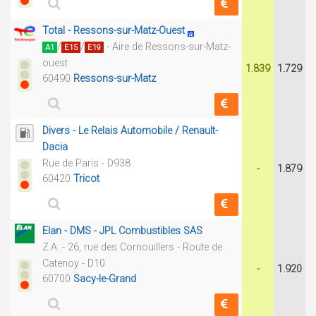
Total - Ressons-sur-Matz-Ouest
/
/
- Aire de Ressons-sur-Matz-
A1
E15
E19
ouest
1.839
1.729
60490
Ressons-sur-Matz
Divers - Le Relais Automobile / Renault-
Dacia
Rue de Paris - D938
-
1.879
60420
Tricot
Elan - DMS - JPL Combustibles SAS
Z.A. - 26, rue des Cornouillers - Route de
Catenoy - D10
-
1.920
60700
Sacy-le-Grand