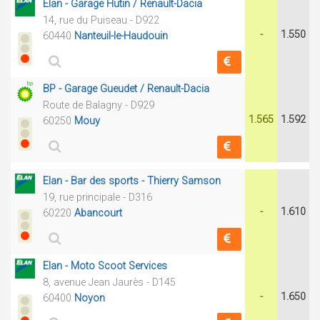
Elan - Garage Hutin / Renault-Dacia
14, rue du Puiseau - D922
-
1.550
60440
Nanteuil-le-Haudouin
BP - Garage Gueudet / Renault-Dacia
Route de Balagny - D929
1.565
1.592
60250
Mouy
Elan - Bar des sports - Thierry Samson
19, rue principale - D316
-
1.610
60220
Abancourt
Elan - Moto Scoot Services
8, avenue Jean Jaurès - D145
-
1.650
60400
Noyon