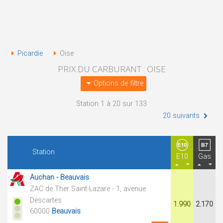
Picardie
Oise
PRIX DU CARBURANT : OISE
Options de filtre
Station 1 à 20 sur 133
20 suivants
Station
E10
Gas
Auchan - Beauvais
ZAC de Ther Saint-Lazare - 1, avenue
Descartes
1.990
2.170
60000
Beauvais