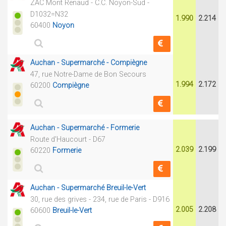
ZAC Mont Renaud - C.C. Noyon-Sud -
D1032=N32
1.990
2.214
60400
Noyon
Auchan - Supermarché - Compiègne
47, rue Notre-Dame de Bon Secours
1.994
2.172
60200
Compiègne
Auchan - Supermarché - Formerie
Route d'Haucourt - D67
2.039
2.199
60220
Formerie
Auchan - Supermarché Breuil-le-Vert
30, rue des grives - 234, rue de Paris - D916
2.005
2.208
60600
Breuil-le-Vert