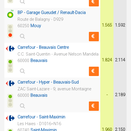
BP - Garage Gueudet / Renault-Dacia
Route de Balagny - D929
1.565
1.592
60250
Mouy
Carrefour - Beauvais Centre
C.C. Saint-Quentin - Avenue Nelson Mandela
1.824
2.114
60000
Beauvais
Carrefour - Hyper - Beauvais-Sud
ZAC Saint-Lazare - 9, avenue Montaigne
-
2.189
60000
Beauvais
Carrefour - Saint-Maximin
Les Haies - D1016=N16
1.960
2.150
60740
Saint-Maximin