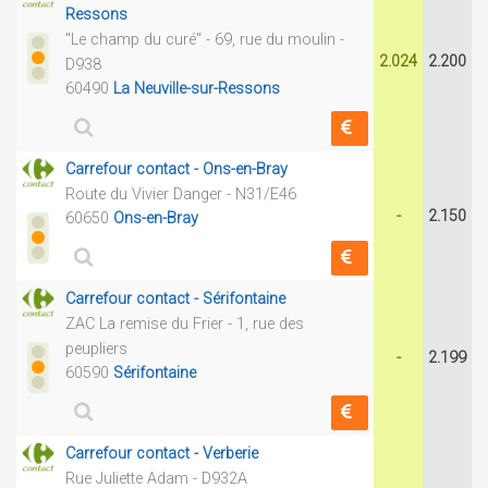
Ressons
"Le champ du curé" - 69, rue du moulin -
2.024
2.200
D938
60490
La Neuville-sur-Ressons
Carrefour contact - Ons-en-Bray
Route du Vivier Danger - N31/E46
-
2.150
60650
Ons-en-Bray
Carrefour contact - Sérifontaine
ZAC La remise du Frier - 1, rue des
peupliers
-
2.199
60590
Sérifontaine
Carrefour contact - Verberie
Rue Juliette Adam - D932A