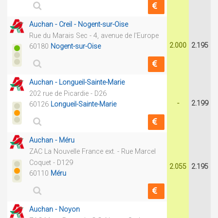
Auchan - Creil - Nogent-sur-Oise
Rue du Marais Sec - 4, avenue de l'Europe
2.000
2.195
60180
Nogent-sur-Oise
Auchan - Longueil-Sainte-Marie
202 rue de Picardie - D26
-
2.199
60126
Longueil-Sainte-Marie
Auchan - Méru
ZAC La Nouvelle France ext. - Rue Marcel
Coquet - D129
2.055
2.195
60110
Méru
Auchan - Noyon