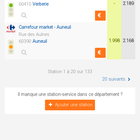
-
2.189
60410
Verberie
Carrefour market - Auneuil
Rue des Aulnes
1.998
2.168
60390
Auneuil
Station 1 à 20 sur 133
20 suivants
Il manque une station-service dans ce département ?
Ajouter une station