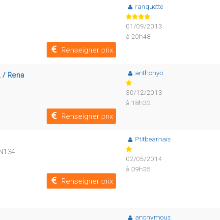
ranquette
01/09/2013
à 20h48
Renseigner prix
anthonyo
L / Rena
30/12/2013
à 18h32
Renseigner prix
Ptitbearnais
 N134
02/05/2014
à 09h35
Renseigner prix
anonymous