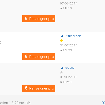
07/06/2014
à 21h15
Renseigner prix
Ptitbearnais
0
31/07/2014
à 14h23
Renseigner prix
vegass
31/03/2015
à 18h21
Renseigner prix
ation 1 à 20 sur 164
20