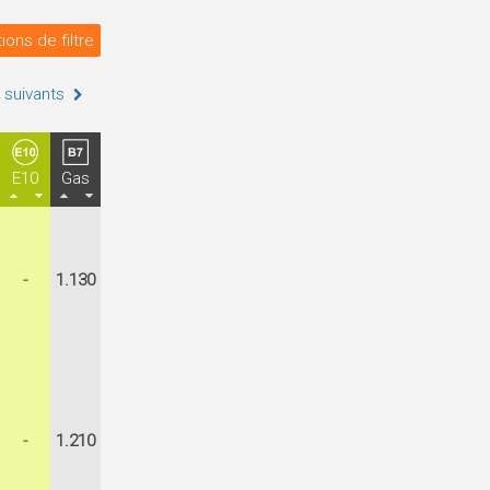
ions de filtre
 suivants
E10
Gas
-
1.130
-
1.210