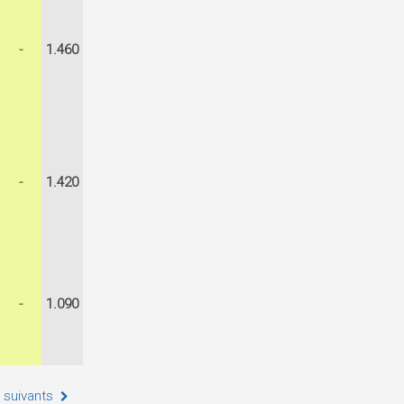
-
1.460
-
1.420
-
1.090
 suivants