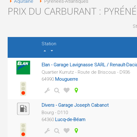
Aquitaine
Pyrénées-Atlantiques
PRIX DU CARBURANT : PYRÉN
St
Station
Elan - Garage Lavignasse SARL / Renault-Daci
Quartier Kurrutz - Route de Briscous - D936
64990
Mouguerre
Divers - Garage Joseph Cabanot
Bourg - D110
64360
Lucq-de-Béarn