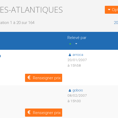
ÉES-ATLANTIQUES
Opt
ation 1 à 20 sur 164
20
Relevé par
arroca
a
20/01/2007
à 15h58
Renseigner prix
gobois
08/02/2007
à 15h30
Renseigner prix