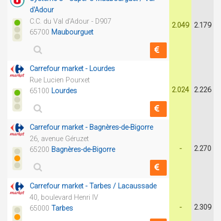
d'Adour
C.C. du Val d'Adour - D907
2.049
2.179
65700
Maubourguet
Carrefour market - Lourdes
Rue Lucien Pourxet
2.024
2.226
65100
Lourdes
Carrefour market - Bagnères-de-Bigorre
26, avenue Géruzet
-
2.270
65200
Bagnères-de-Bigorre
Carrefour market - Tarbes / Lacaussade
40, boulevard Henri IV
-
2.309
65000
Tarbes