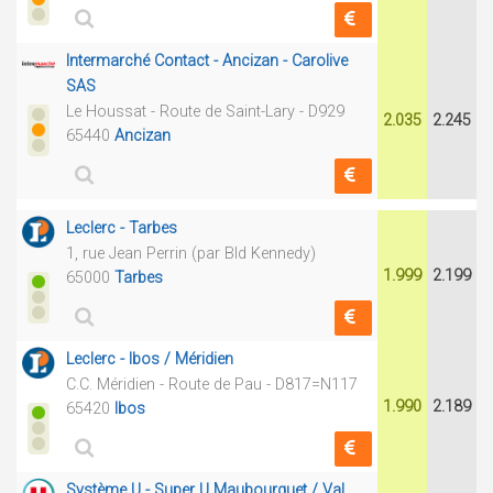
Intermarché Contact - Ancizan - Carolive
SAS
Le Houssat - Route de Saint-Lary - D929
2.035
2.245
65440
Ancizan
Leclerc - Tarbes
1, rue Jean Perrin (par Bld Kennedy)
1.999
2.199
65000
Tarbes
Leclerc - Ibos / Méridien
C.C. Méridien - Route de Pau - D817=N117
1.990
2.189
65420
Ibos
Système U - Super U Maubourguet / Val