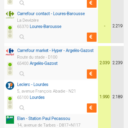
Carrefour contact - Loures-Barousse
La Devézère
-
2.219
65370
Loures-Barousse
Carrefour market - Hyper - Argelès-Gazost
Route du stade - D100
2.039
2.239
65400
Argelès-Gazost
Leclerc - Lourdes
5, avenue François Abadie - N21
1.990
2.189
65100
Lourdes
Elan - Station Paul Pecassou
14, avenue de Tarbes - D817=N117