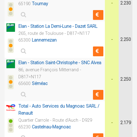
-
2.230
65190
Tournay
Elan - Station La Demi-Lune - Dazet SARL
265, route de Toulouse - D817=N117
-
2.250
65300
Lannemezan
Elan - Station Saint-Christophe - SNC Alvea
86, avenue François Mitterrand -
D817=N117
-
2.250
65600
Séméac
Total - Auto Services du Magnoac SARL /
Renault
Quartier Carrole - Route d'Auch - D929
-
2.179
65230
Castelnau-Magnoac