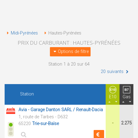
Midi-Pyrénées
Hautes-Pyrénées
PRIX DU CARBURANT : HAUTES-PYRÉNÉES
Options de filtre
Station 1 à 20 sur 64
20 suivants
Station
E10
Gas
Avia - Garage Danton SARL / Renault-Dacia
1, route de Tarbes - D632
-
2.275
65220
Trie-sur-Baïse