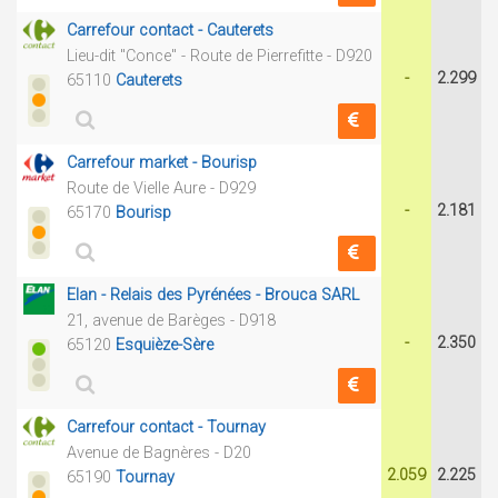
Carrefour contact - Cauterets
Lieu-dit "Conce" - Route de Pierrefitte - D920
-
2.299
65110
Cauterets
Carrefour market - Bourisp
Route de Vielle Aure - D929
-
2.181
65170
Bourisp
Elan - Relais des Pyrénées - Brouca SARL
21, avenue de Barèges - D918
-
2.350
65120
Esquièze-Sère
Carrefour contact - Tournay
Avenue de Bagnères - D20
2.059
2.225
65190
Tournay