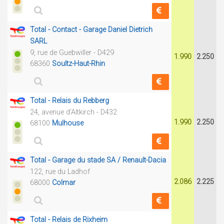
Total - Contact - Garage Daniel Dietrich
SARL
9, rue de Guebwiller - D429
1.990
2.250
68360
Soultz-Haut-Rhin
Total - Relais du Rebberg
24, avenue d'Altkirch - D432
1.990
2.250
68100
Mulhouse
Total - Garage du stade SA / Renault-Dacia
122, rue du Ladhof
2.086
2.225
68000
Colmar
Total - Relais de Rixheim