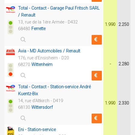
Total - Contact - Garage Paul Fritsch SARL
/ Renault
13, rue de la 1ère Armée - D432
1.990
2.250
68480
Ferrette
Avia - MD Automobiles / Renault
176, rue d'Ensisheim - D20
-
2.280
68270
Wittenheim
Total - Contact - Station-service André
Kuentz-Bix
14, rue d'Altkirch - D419
1.990
2.330
68130
Wittersdorf
Eni - Station-service