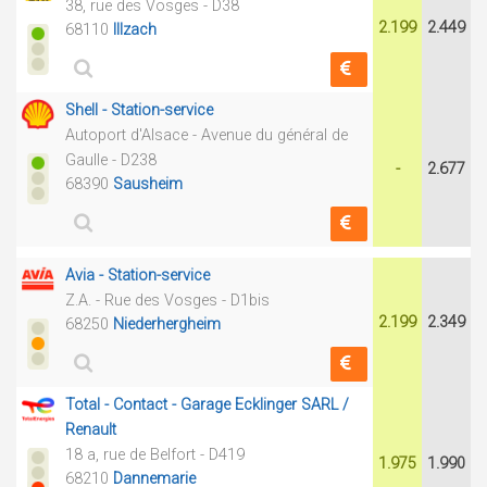
38, rue des Vosges - D38
2.199
2.449
68110
Illzach
Shell - Station-service
Autoport d'Alsace - Avenue du général de
Gaulle - D238
-
2.677
68390
Sausheim
Avia - Station-service
Z.A. - Rue des Vosges - D1bis
2.199
2.349
68250
Niederhergheim
Total - Contact - Garage Ecklinger SARL /
Renault
18 a, rue de Belfort - D419
1.975
1.990
68210
Dannemarie