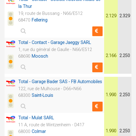
la Thur
19, route de Bussang - N66/E512
2.129
2.329
68470
Fellering
Total - Contact - Garage Jaeggy SARL
1, rue du général de Gaulle - N66/E512
2.166
2.250
68690
Moosch
Total - Garage Bader SAS - FB Automobiles
122, rue de Mulhouse - D66=N66
1.990
2.250
68300
Saint-Louis
Total - Mulat SARL
11 A, route de Wintzenheim - D417
1.990
2.250
68000
Colmar