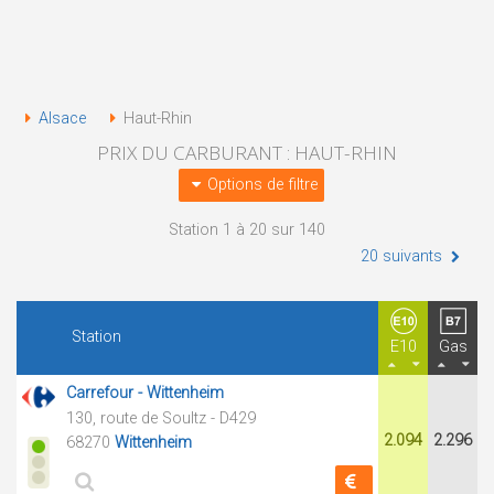
Alsace
Haut-Rhin
PRIX DU CARBURANT : HAUT-RHIN
Options de filtre
Station 1 à 20 sur 140
20 suivants
Station
E10
Gas
Carrefour - Wittenheim
130, route de Soultz - D429
2.094
2.296
68270
Wittenheim