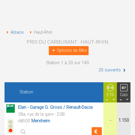
Alsace
Haut-Rhin
PRIX DU CARBURANT : HAUT-RHIN
Options de filtre
Station 1 à 20 sur 140
20 suivants
Station
E10
Gas
Elan - Garage G. Gross / Renault-Dacia
28a, rue de la gare - D3B
-
1.150
68500
Merxheim