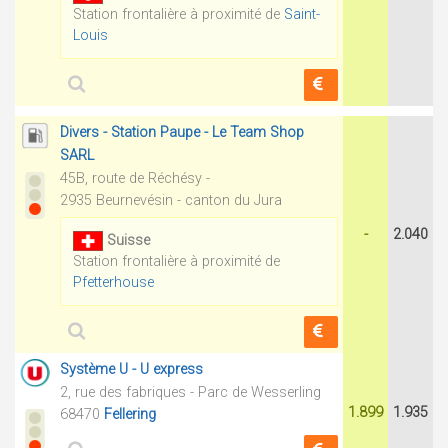
Station frontalière à proximité de
Saint-
Louis
Divers - Station Paupe - Le Team Shop
SARL
45B, route de Réchésy -
2935 Beurnevésin - canton du Jura
-
2.040
Suisse
Station frontalière à proximité de
Pfetterhouse
Système U - U express
2, rue des fabriques - Parc de Wesserling
1.899
1.935
68470
Fellering