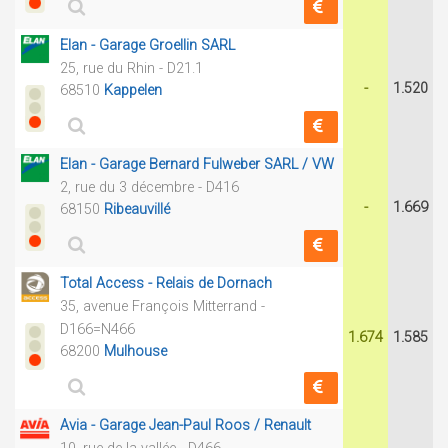
Elan - Garage Groellin SARL
25, rue du Rhin - D21.1
-
1.520
68510
Kappelen
Elan - Garage Bernard Fulweber SARL / VW
2, rue du 3 décembre - D416
-
1.669
68150
Ribeauvillé
Total Access - Relais de Dornach
35, avenue François Mitterrand -
D166=N466
1.674
1.585
68200
Mulhouse
Avia - Garage Jean-Paul Roos / Renault