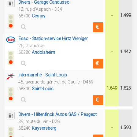
Divers - Garage Candusso
12, rue d'Aspach - D34
-
1.499
68700
Cernay
Esso - Station-service Hirtz Weniger
26, Grand'rue
-
1.442
68280
Andolsheim
Intermarché - Saint-Louis
45, avenue du général de Gaulle - D469
1.649
1.625
68300
Saint-Louis
Divers - Hiltenfinck Autos SAS / Peugeot
39, route du vin - D28
-
1.590
68240
Kaysersberg