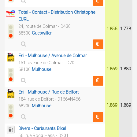
Total - Contact - Distribution Christophe
EURL
24, route de Colmar - D430
1.856
1.778
68500
Guebwiller
Eni - Mulhouse / Avenue de Colmar
151, avenue de Colmar - D20
1.869
1.889
68100
Mulhouse
Eni - Mulhouse / Rue de Belfort
184, rue de Belfort - D166=N466
1.869
1.889
68200
Mulhouse
Divers - Carburants Bixel
56, rue Rogg Hass - D201