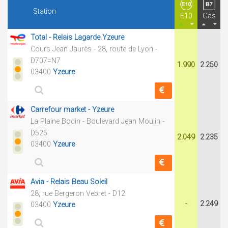
Station
E10
Gas
Total - Relais Lagarde Yzeure
Cours Jean Jaurès - 28, route de Lyon -
D707=N7
1.990
2.250
03400
Yzeure
Carrefour market - Yzeure
La Plaine Bodin - Boulevard Jean Moulin -
D525
2.049
2.235
03400
Yzeure
Avia - Relais Beau Soleil
28, rue Bergeron Vebret - D12
-
2.249
03400
Yzeure