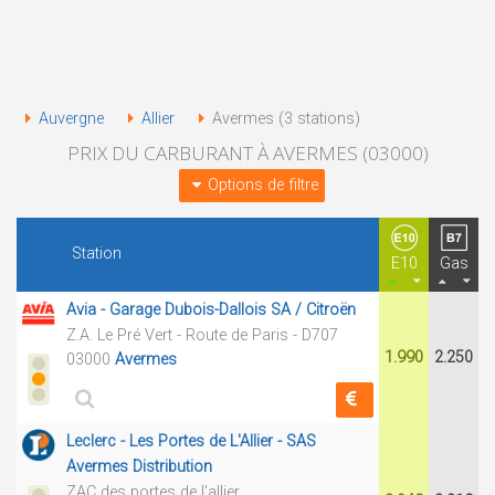
Auvergne
Allier
Avermes (3 stations)
PRIX DU CARBURANT À AVERMES (03000)
Options de filtre
Station
E10
Gas
Avia - Garage Dubois-Dallois SA / Citroën
Z.A. Le Pré Vert - Route de Paris - D707
1.990
2.250
03000
Avermes
Leclerc - Les Portes de L'Allier - SAS
Avermes Distribution
ZAC des portes de l'allier