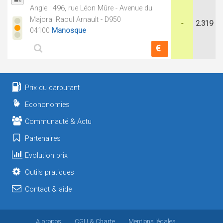
Angle : 496, rue Léon Mûre - Avenue du
Majoral Raoul Arnault - D950
-
2.319
04100
Manosque
Prix du carburant
Econonomies
Communauté & Actu
Partenaires
Evolution prix
Outils pratiques
Contact & aide
A propos
CGU
& Charte
Mentions légales