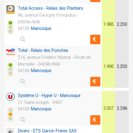
Total Access - Relais des Plantiers
96, avenue Georges Pompidou -
D4096=N96
1.985
2.250
04100
Manosque
Total - Relais des Ponches
214, avenue Frédéric Mistral - Route de
Marseille - D4096=N96
1.990
2.250
04100
Manosque
Système U - Hyper U - Manosque
Z.I. Saint-Joseph - D907
2.007
2.296
04100
Manosque
Divers - ETS Garcin Freres SAS