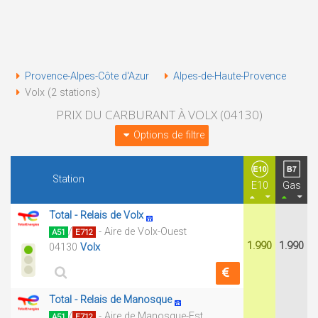
Provence-Alpes-Côte d'Azur
Alpes-de-Haute-Provence
Volx (2 stations)
PRIX DU CARBURANT À VOLX (04130)
Options de filtre
Station
E10
Gas
Total - Relais de Volx
/
- Aire de Volx-Ouest
A51
E712
1.990
1.990
04130
Volx
Total - Relais de Manosque
/
- Aire de Manosque-Est
A51
E712