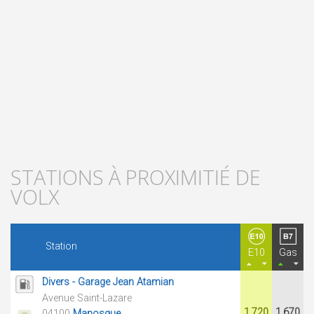
STATIONS À PROXIMITIÉ DE
VOLX
Station
E10
Gas
Divers - Garage Jean Atamian
Avenue Saint-Lazare
1.720
1.670
04100
Manosque