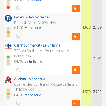
Leclerc - SAS Sodialpes
Route de Volx - D4096=N96
1.970
2.159
04100
Manosque
Carrefour market - La Brillanne
ZAC les Cardinaux - Route des Alpes -
D4096=N96
-
2.195
04700
La Brillanne
Auchan - Manosque
Quartier des Quintrands - Route de Sisteron
- D4096=N96
1.970
2.200
04100
Manosque