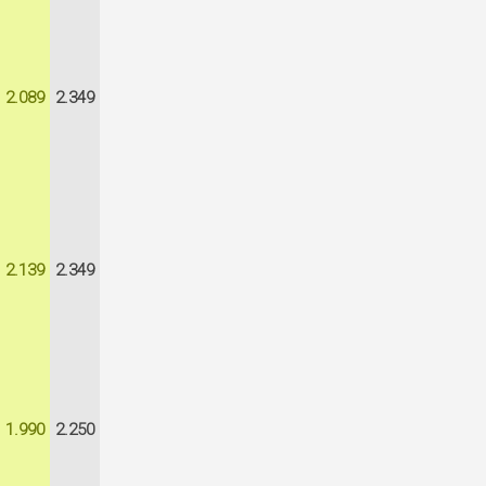
2.089
2.349
2.139
2.349
1.990
2.250