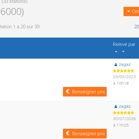
 (33 stations)
6000)
Opt
tation 1 à 20 sur 33
20
Relevé par
zagaz
29/05/2023
à 10h18
Renseigner prix
zagaz
30/07/2026
à 11h25
Renseigner prix