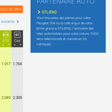
PARTENAIRE AUTO
ions de filtre
GTLIENS
Vous trouverez des pièces pour votre
 suivants
Peugeot 206 ou la cote argus de votre
Bmw grace a GTLIENS, l´annuaire des
sites automobiles pour votre voiture. 5000
liens sélectionnés et classés en 50
E10
Gas
rubriques.
1.917
1.764
2.049
2.309