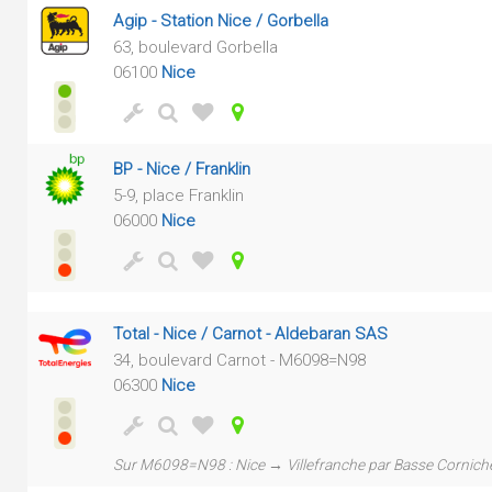
Agip - Station Nice / Gorbella
63, boulevard Gorbella
06100
Nice
BP - Nice / Franklin
5-9, place Franklin
06000
Nice
Total - Nice / Carnot - Aldebaran SAS
34, boulevard Carnot - M6098=N98
06300
Nice
Sur M6098=N98 : Nice → Villefranche par Basse Cornich