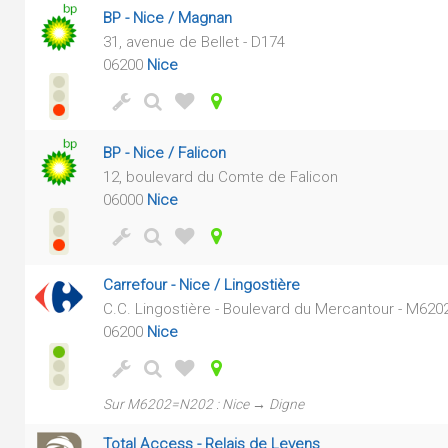
BP - Nice / Magnan
31, avenue de Bellet - D174
06200
Nice
BP - Nice / Falicon
12, boulevard du Comte de Falicon
06000
Nice
Carrefour - Nice / Lingostière
C.C. Lingostière - Boulevard du Mercantour - M62
06200
Nice
Sur M6202=N202 : Nice → Digne
Total Access - Relais de Levens