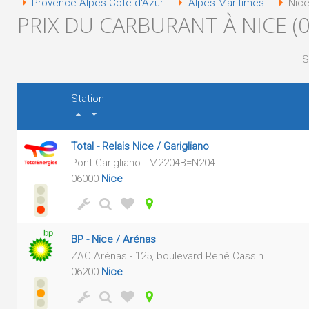
Provence-Alpes-Côte d'Azur
Alpes-Maritimes
Nice
PRIX DU CARBURANT À NICE (0
S
Station
Total - Relais Nice / Garigliano
Pont Garigliano - M2204B=N204
06000
Nice
BP - Nice / Arénas
ZAC Arénas - 125, boulevard René Cassin
06200
Nice