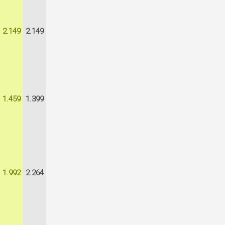
2.149
2.149
1.459
1.399
1.992
2.264