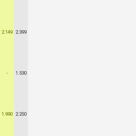
2.149
2.399
-
1.530
1.990
2.250