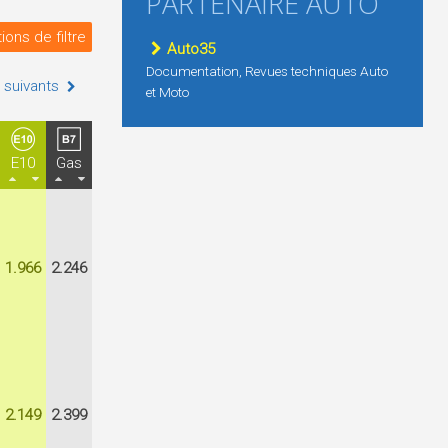
PARTENAIRE AUTO
ions de filtre
Auto35
Documentation, Revues techniques Auto
 suivants
et Moto
E10
Gas
1.966
2.246
2.149
2.399