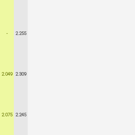
-
2.255
2.049
2.309
2.075
2.245