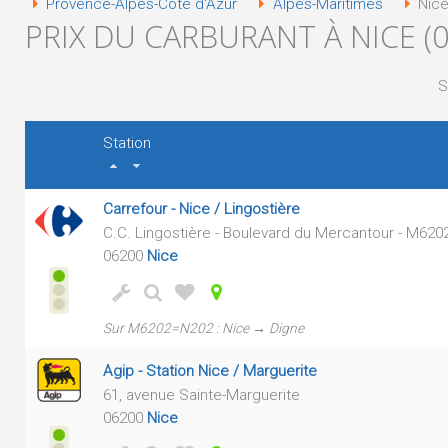
Provence-Alpes-Côte d'Azur
Alpes-Maritimes
Nice
PRIX DU CARBURANT À NICE (0
S
Station
Carrefour - Nice / Lingostière
C.C. Lingostière - Boulevard du Mercantour - M62
06200
Nice
Sur M6202=N202 : Nice → Digne
Agip - Station Nice / Marguerite
61, avenue Sainte-Marguerite
06200
Nice