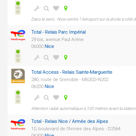
Dans le sens : Nice-centre ? Aéroport sur la droite à côté 
Total - Relais Parc Impérial
29 bis, avenue Paul Arène
06000
Nice
Total Access - Relais Sainte-Marguerite
280, route de Grenoble - M6202=N202
06200
Nice
Attention radar automatique à 100 mètres avant la station 
Total - Relais Nice / Armée des Alpes
10, boulevard de l'Armée des Alpes - D2564
06300
Nice