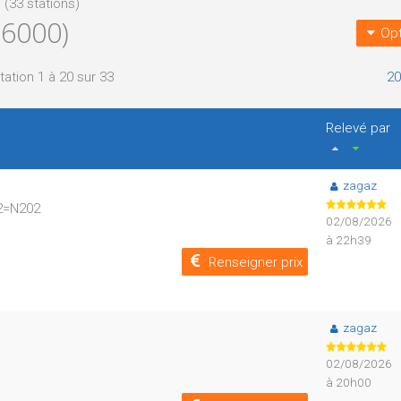
 (33 stations)
6000)
Opt
tation 1 à 20 sur 33
20
Relevé par
zagaz
02=N202
02/08/2026
à 22h39
Renseigner prix
zagaz
02/08/2026
à 20h00