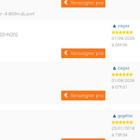
Renseigner prix
e - À 800m du port
zagaz
6202=N202
01/08/2026
à 06h36
Renseigner prix
zagaz
01/08/2026
à 07h31
Renseigner prix
gegetlse
25/01/2018
à 19h34