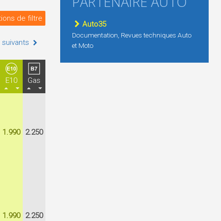
PARTENAIRE AUTO
ions de filtre
Auto35
Documentation, Revues techniques Auto
 suivants
et Moto
E10
Gas
1.990
2.250
1.990
2.250