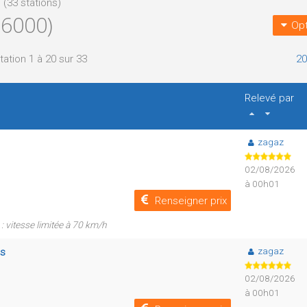
 (33 stations)
6000)
Opt
tation 1 à 20 sur 33
20
Relevé par
zagaz
02/08/2026
à 00h01
Renseigner prix
: vitesse limitée à 70 km/h
zagaz
is
02/08/2026
à 00h01