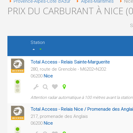
Provence-Alpes-Côte d'Azur
Alpes-Maritimes
Nice
PRIX DU CARBURANT À NICE (0
S
Station
Total Access - Relais Sainte-Marguerite
280, route de Grenoble - M6202=N202
06200
Nice
Attention radar automatique à 100 mètres avant la station 
Total Access - Relais Nice / Promenade des Angla
217, promenade des Anglais
06200
Nice