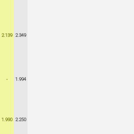
2.139
2.349
-
1.994
1.990
2.250