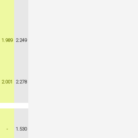
1.989
2.249
2.001
2.278
-
1.530