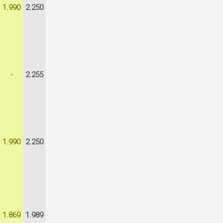
1.990
2.250
-
2.255
1.990
2.250
1.869
1.989