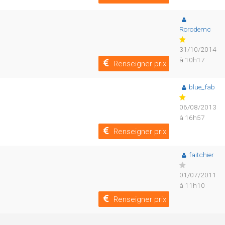
Rorodemc
31/10/2014
à 10h17
Renseigner prix
blue_fab
06/08/2013
à 16h57
Renseigner prix
faitchier
01/07/2011
à 11h10
Renseigner prix