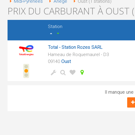
Midi-Pyrénées
Ariège
Oust (1 stations)
PRIX DU CARBURANT À OUST (
Station
Total - Station Rozes SARL
Hameau de Roquemaurel - D3
09140
Oust
Il manque une s