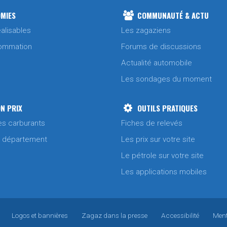
MIES
COMMUNAUTÉ & ACTU
alisables
Les zagaziens
ommation
Forums de discussions
Actualité automobile
Les sondages du moment
N PRIX
OUTILS PRATIQUES
es carburants
Fiches de relevés
/ département
Les prix sur votre site
Le pétrole sur votre site
Les applications mobiles
Logos et bannières
Zagaz dans la presse
Accessibilité
Ment