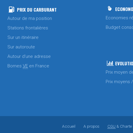
ECONONO
PRIX DU CARBURANT
Economies ré
Autour de ma position
Budget cons
Stations frontalières
Sur un itinéraire
Sur autoroute
Autour d'une adresse
EVOLUTIO
Bornes
VE
en France
Prix moyen d
Prix moyens 
Accueil
A propos
CGU
& Charte