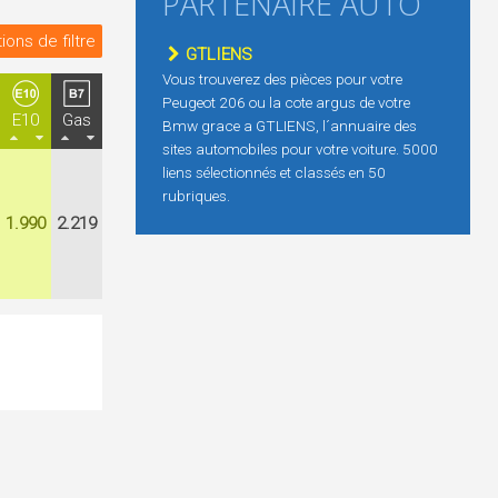
PARTENAIRE AUTO
ions de filtre
GTLIENS
Vous trouverez des pièces pour votre
Peugeot 206 ou la cote argus de votre
E10
Gas
Bmw grace a GTLIENS, l´annuaire des
sites automobiles pour votre voiture. 5000
liens sélectionnés et classés en 50
rubriques.
1.990
2.219