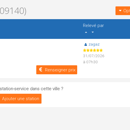
09140)
Opt
Relevé par
zagaz
31/07/2026
à 07h30
Renseigner prix
tation-service dans cette ville ?
Ajouter une station