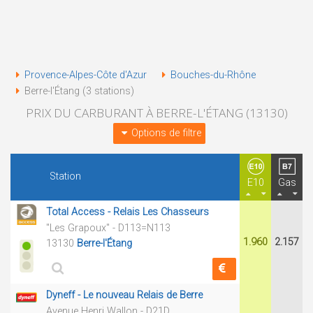
Provence-Alpes-Côte d'Azur
Bouches-du-Rhône
Berre-l'Étang (3 stations)
PRIX DU CARBURANT À BERRE-L'ÉTANG (13130)
Options de filtre
Station
E10
Gas
Total Access - Relais Les Chasseurs
"Les Grapoux" - D113=N113
1.960
2.157
13130
Berre-l'Étang
Dyneff - Le nouveau Relais de Berre
Avenue Henri Wallon - D21D