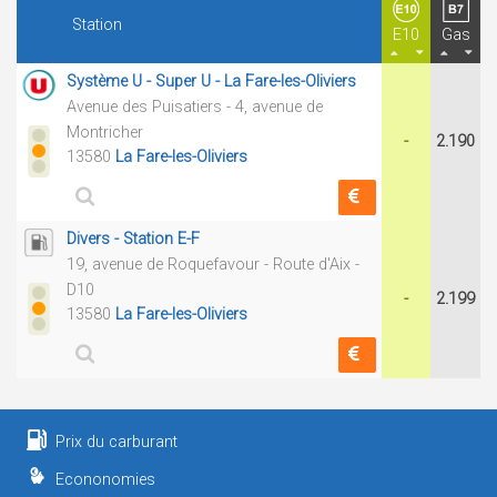
Station
E10
Gas
Système U - Super U - La Fare-les-Oliviers
Avenue des Puisatiers - 4, avenue de
Montricher
-
2.190
13580
La Fare-les-Oliviers
Divers - Station E-F
19, avenue de Roquefavour - Route d'Aix -
D10
-
2.199
13580
La Fare-les-Oliviers
Prix du carburant
Econonomies