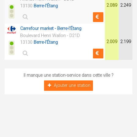
2.089
2.249
13130
Berre-l'Étang
Carrefour market - Berre-l'Étang
Boulevard Henri Wallon - D21D
2.009
2.199
13130
Berre-l'Étang
Il manque une station-service dans cette ville ?
Ajouter une station