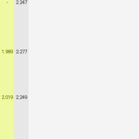
-
2.247
1.989
2.277
2.019
2.249