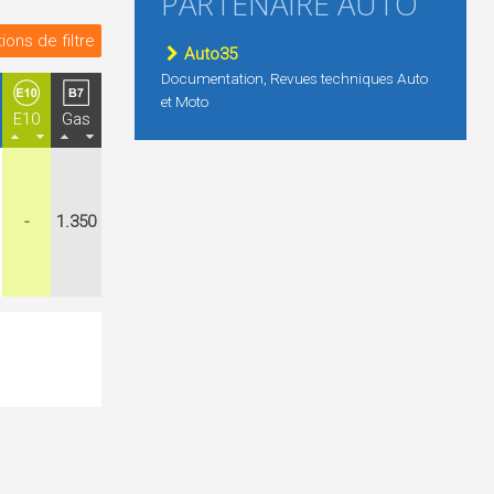
PARTENAIRE AUTO
ions de filtre
Auto35
Documentation, Revues techniques Auto
et Moto
E10
Gas
-
1.350