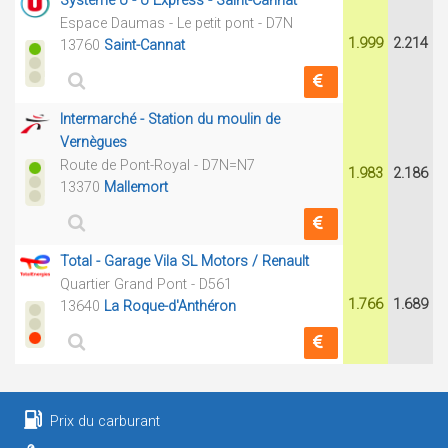
Système U - U Express - Saint-Cannat
Espace Daumas - Le petit pont - D7N
1.999
2.214
13760
Saint-Cannat
Intermarché - Station du moulin de
Vernègues
Route de Pont-Royal - D7N=N7
1.983
2.186
13370
Mallemort
Total - Garage Vila SL Motors / Renault
Quartier Grand Pont - D561
1.766
1.689
13640
La Roque-d'Anthéron
Prix du carburant