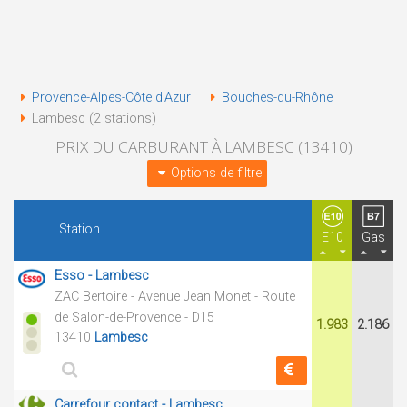
Provence-Alpes-Côte d'Azur
Bouches-du-Rhône
Lambesc (2 stations)
PRIX DU CARBURANT À LAMBESC (13410)
Options de filtre
Station
E10
Gas
Esso - Lambesc
ZAC Bertoire - Avenue Jean Monet - Route
de Salon-de-Provence - D15
1.983
2.186
13410
Lambesc
Carrefour contact - Lambesc