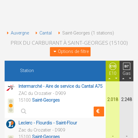
Auvergne
Cantal
Saint-Georges (1 stations)
PRIX DU CARBURANT À SAINT-GEORGES (15100)
Options de filtre
Station
E10
Gas
Intermarché - Aire de service du Cantal A75
ZAC du Crozatier - D909
2.018
2.248
15100
Saint-Georges
Leclerc - Flourdis - Saint-Flour
Zac du Crozatier - D909
-
-
15100
Saint-Georges