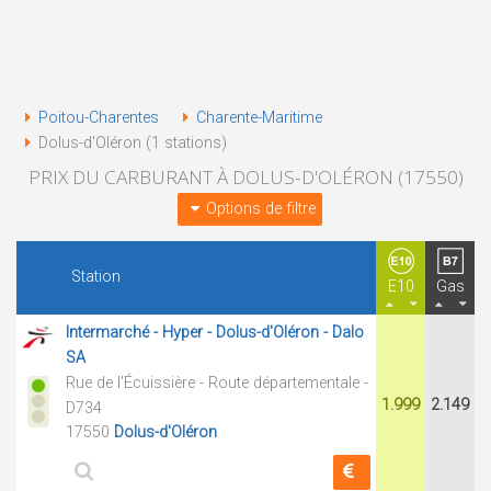
Poitou-Charentes
Charente-Maritime
Dolus-d'Oléron (1 stations)
PRIX DU CARBURANT À DOLUS-D'OLÉRON (17550)
Options de filtre
Station
E10
Gas
Intermarché - Hyper - Dolus-d'Oléron - Dalo
SA
Rue de l'Écuissière - Route départementale -
1.999
2.149
D734
17550
Dolus-d'Oléron