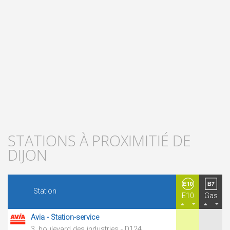
STATIONS À PROXIMITIÉ DE
DIJON
Station
E10
Gas
Avia - Station-service
3, boulevard des industries - D124