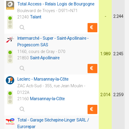
Total Access - Relais Logis de Bourgogne
Boulevard de Troyes - D971=N71
-
2.244
21240
Talant
Intermarché - Super - Saint-Apollinaire -
Progescom SAS
1160, cours de Gray - D70
1.989
2.245
21850
Saint-Apollinaire
Leclerc - Marsannay-la-Côte
ZAC Acti-Sud - 355, rue Jean Moulin -
D122A
2.014
2.259
21160
Marsannay-la-Côte
Total - Garage Sèchepine-Linger SARL /
Eurorepar