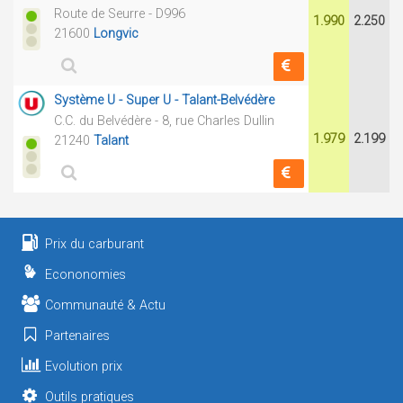
Route de Seurre - D996
1.990
2.250
21600
Longvic
Système U - Super U - Talant-Belvédère
C.C. du Belvédère - 8, rue Charles Dullin
1.979
2.199
21240
Talant
Prix du carburant
Econonomies
Communauté & Actu
Partenaires
Evolution prix
Outils pratiques