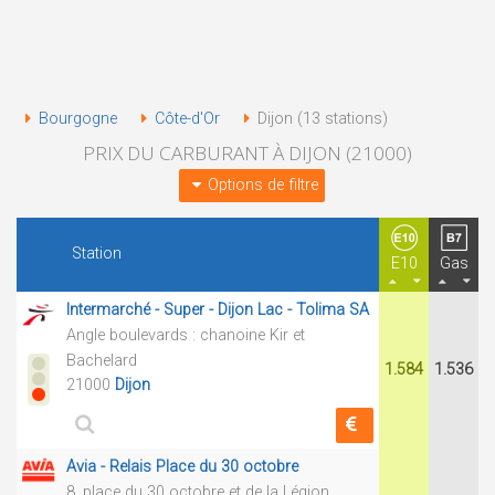
Bourgogne
Côte-d'Or
Dijon (13 stations)
PRIX DU CARBURANT À DIJON (21000)
Options de filtre
Station
E10
Gas
Intermarché - Super - Dijon Lac - Tolima SA
Angle boulevards : chanoine Kir et
Bachelard
1.584
1.536
21000
Dijon
Avia - Relais Place du 30 octobre
8, place du 30 octobre et de la Légion