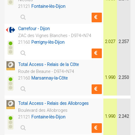
21121
Fontaine-lès-Dijon
Carrefour - Dijon
ZAC des Vignes Blanches - D974=N74
2.027
2.257
21160
Perrigny-lès-Dijon
Total Access - Relais de la Côte
Route de Beaune - D974=N74
1.990
2.250
21160
Marsannay-la-Côte
Total Access - Relais des Allobroges
Boulevard des Allobroges
1.990
2.242
21121
Fontaine-lès-Dijon