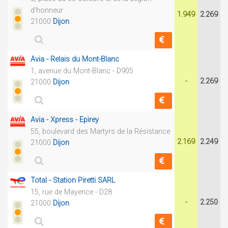
d'honneur
1.949
2.269
21000
Dijon
Avia - Relais du Mont-Blanc
1, avenue du Mont-Blanc - D905
-
2.269
21000
Dijon
Avia - Xpress - Epirey
55, boulevard des Martyrs de la Résistance
2.169
2.249
21000
Dijon
Total - Station Piretti SARL
15, rue de Mayence - D28
-
2.250
21000
Dijon