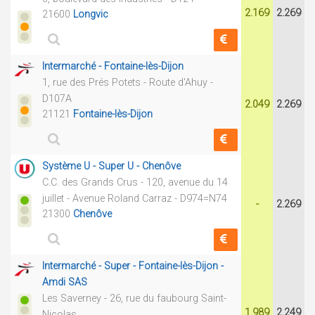
2.169
2.269
21600
Longvic
Intermarché - Fontaine-lès-Dijon
1, rue des Prés Potets - Route d'Ahuy -
D107A
2.049
2.269
21121
Fontaine-lès-Dijon
Système U - Super U - Chenôve
C.C. des Grands Crus - 120, avenue du 14
juillet - Avenue Roland Carraz - D974=N74
-
2.269
21300
Chenôve
Intermarché - Super - Fontaine-lès-Dijon -
Amdi SAS
Les Saverney - 26, rue du faubourg Saint-
1.989
2.249
Nicolas