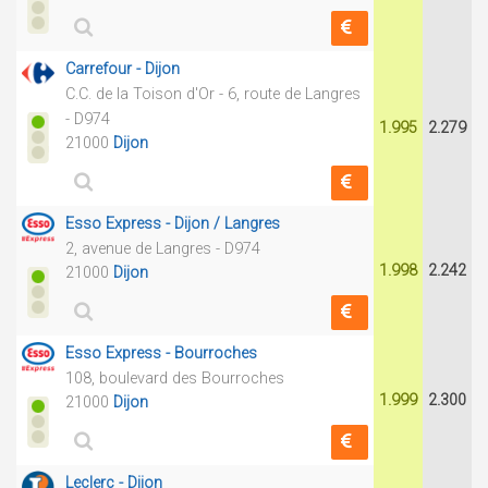
Carrefour - Dijon
C.C. de la Toison d'Or - 6, route de Langres
- D974
1.995
2.279
21000
Dijon
Esso Express - Dijon / Langres
2, avenue de Langres - D974
1.998
2.242
21000
Dijon
Esso Express - Bourroches
108, boulevard des Bourroches
1.999
2.300
21000
Dijon
Leclerc - Dijon