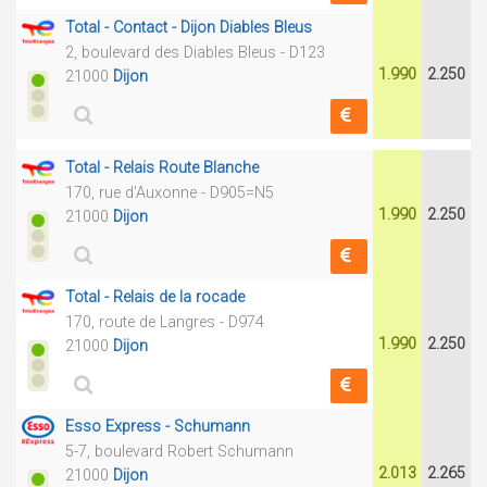
Total - Contact - Dijon Diables Bleus
2, boulevard des Diables Bleus - D123
1.990
2.250
21000
Dijon
Total - Relais Route Blanche
170, rue d'Auxonne - D905=N5
1.990
2.250
21000
Dijon
Total - Relais de la rocade
170, route de Langres - D974
1.990
2.250
21000
Dijon
Esso Express - Schumann
5-7, boulevard Robert Schumann
2.013
2.265
21000
Dijon