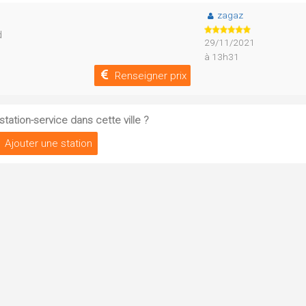
zagaz
d
29/11/2021
à 13h31
Renseigner prix
tation-service dans cette ville ?
Ajouter une station