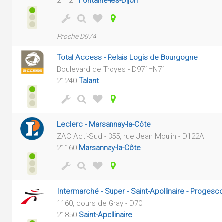
21121
Fontaine-lès-Dijon
Proche D974
Total Access - Relais Logis de Bourgogne
Boulevard de Troyes - D971=N71
21240
Talant
Leclerc - Marsannay-la-Côte
ZAC Acti-Sud - 355, rue Jean Moulin - D122A
21160
Marsannay-la-Côte
Intermarché - Super - Saint-Apollinaire - Proge
1160, cours de Gray - D70
21850
Saint-Apollinaire