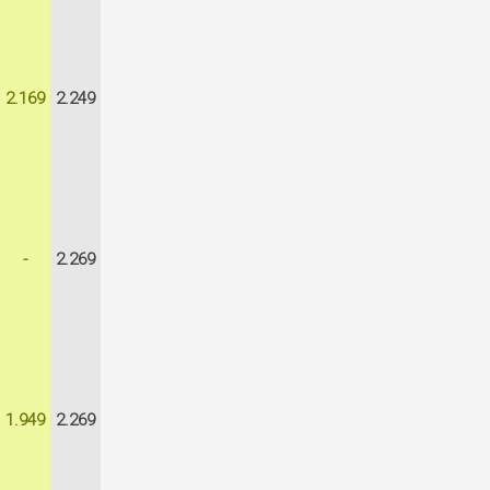
2.169
2.249
-
2.269
1.949
2.269