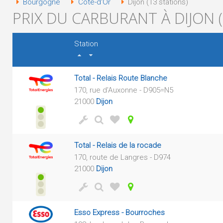
Bourgogne
Côte-d'Or
Dijon (13 stations)
PRIX DU CARBURANT À DIJON (
Station
Total - Relais Route Blanche
170, rue d'Auxonne - D905=N5
21000
Dijon
Total - Relais de la rocade
170, route de Langres - D974
21000
Dijon
Esso Express - Bourroches