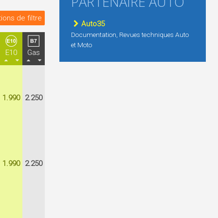
PARTENAIRE AUTO
ions de filtre
Auto35
Documentation, Revues techniques Auto
et Moto
E10
Gas
1.990
2.250
1.990
2.250