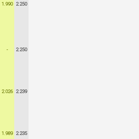
1.990
2.250
-
2.250
2.026
2.239
1.989
2.235