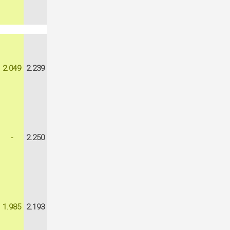
2.049
2.239
-
2.250
1.985
2.193