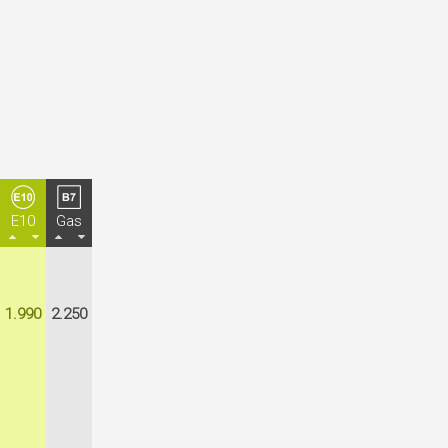
E10
Gas
1.990
2.250