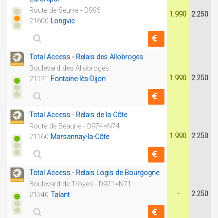
Route de Seurre - D996
1.990
2.250
21600
Longvic
Total Access - Relais des Allobroges
Boulevard des Allobroges
1.990
2.250
21121
Fontaine-lès-Dijon
Total Access - Relais de la Côte
Route de Beaune - D974=N74
1.990
2.250
21160
Marsannay-la-Côte
Total Access - Relais Logis de Bourgogne
Boulevard de Troyes - D971=N71
-
2.250
21240
Talant