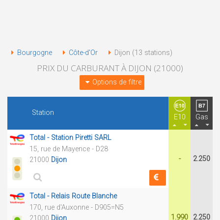
Bourgogne
Côte-d'Or
Dijon (13 stations)
PRIX DU CARBURANT À DIJON (21000)
Options de filtre
Station
E10
Gas
Total - Station Piretti SARL
15, rue de Mayence - D28
-
2.250
21000
Dijon
Total - Relais Route Blanche
170, rue d'Auxonne - D905=N5
1.990
2.250
21000
Dijon