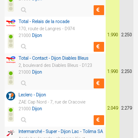
Total - Relais de la rocade
170, route de Langres - D974
1.990
2.250
21000
Dijon
Total - Contact - Dijon Diables Bleus
2, boulevard des Diables Bleus - D123
1.990
2.250
21000
Dijon
Leclerc - Dijon
ZAE Cap Nord - 7, rue de Cracovie
2.049
2.279
21000
Dijon
Intermarché - Super - Dijon Lac - Tolima SA