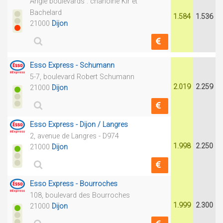
Angle boulevards : chanoine Kir et
Bachelard
1.584
1.536
21000
Dijon
Esso Express - Schumann
5-7, boulevard Robert Schumann
2.019
2.259
21000
Dijon
Esso Express - Dijon / Langres
2, avenue de Langres - D974
1.998
2.250
21000
Dijon
Esso Express - Bourroches
108, boulevard des Bourroches
1.999
2.300
21000
Dijon