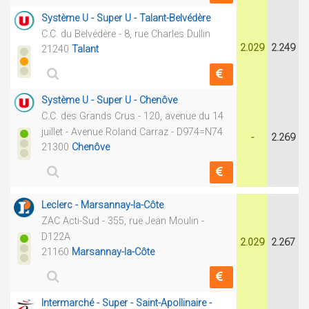
Système U - Super U - Talant-Belvédère
C.C. du Belvédère - 8, rue Charles Dullin
2.029
2.249
21240
Talant
Système U - Super U - Chenôve
C.C. des Grands Crus - 120, avenue du 14
juillet - Avenue Roland Carraz - D974=N74
-
2.269
21300
Chenôve
Leclerc - Marsannay-la-Côte
ZAC Acti-Sud - 355, rue Jean Moulin -
D122A
2.029
2.267
21160
Marsannay-la-Côte
Intermarché - Super - Saint-Apollinaire -