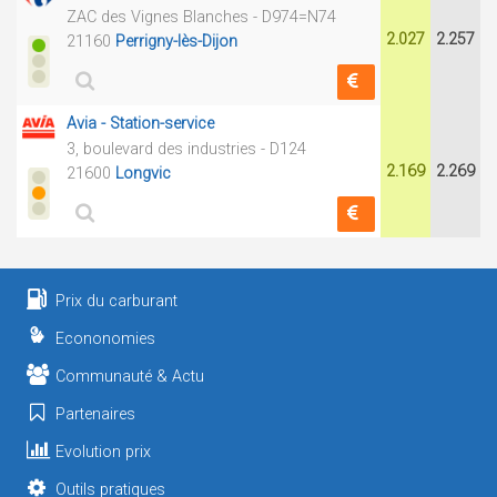
ZAC des Vignes Blanches - D974=N74
2.027
2.257
21160
Perrigny-lès-Dijon
Avia - Station-service
3, boulevard des industries - D124
2.169
2.269
21600
Longvic
Prix du carburant
Econonomies
Communauté & Actu
Partenaires
Evolution prix
Outils pratiques