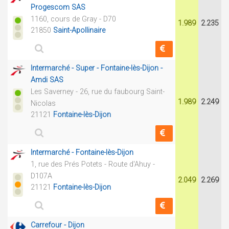
Progescom SAS
1160, cours de Gray - D70
1.989
2.235
21850
Saint-Apollinaire
Intermarché - Super - Fontaine-lès-Dijon -
Amdi SAS
Les Saverney - 26, rue du faubourg Saint-
1.989
2.249
Nicolas
21121
Fontaine-lès-Dijon
Intermarché - Fontaine-lès-Dijon
1, rue des Prés Potets - Route d'Ahuy -
D107A
2.049
2.269
21121
Fontaine-lès-Dijon
Carrefour - Dijon