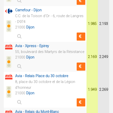
Carrefour - Dijon
C.C. de la Toison d'Or - 6, route de Langres
- D974
1.985
2.193
21000
Dijon
Avia - Xpress - Epirey
55, boulevard des Martyrs de la Résistance
2.169
2.249
21000
Dijon
Avia - Relais Place du 30 octobre
8, place du 30 octobre et de la Légion
d'honneur
1.949
2.269
21000
Dijon
Avia - Relais du Mont-Blanc