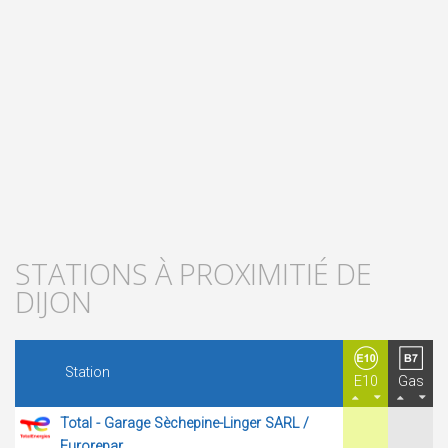
STATIONS À PROXIMITIÉ DE
DIJON
Station
E10
Gas
Total - Garage Sèchepine-Linger SARL /
Eurorepar