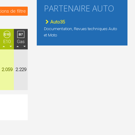
PARTENAIRE AUTO
ions de filtre
Auto35
Documentation, Revues techniques Auto
et Moto
E10
Gas
2.059
2.229