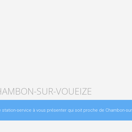
CHAMBON-SUR-VOUEIZE
tation-service à vous présenter qui soit proche de Chambon-sur