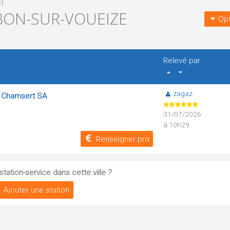
)
BON-SUR-VOUEIZE
Opt
Relevé par
zagaz
- Chamsert SA
31/07/2026
à 10h29
Renseigner prix
tation-service dans cette ville ?
Ajouter une station