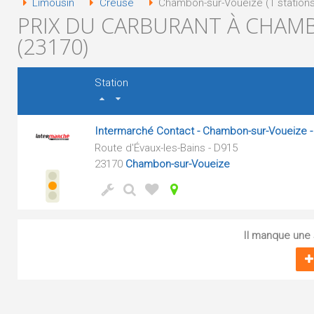
Limousin
Creuse
Chambon-sur-Voueize (1 stations
PRIX DU CARBURANT À CHAM
(23170)
Station
Intermarché Contact - Chambon-sur-Voueize 
Route d'Évaux-les-Bains - D915
23170
Chambon-sur-Voueize
Il manque une s