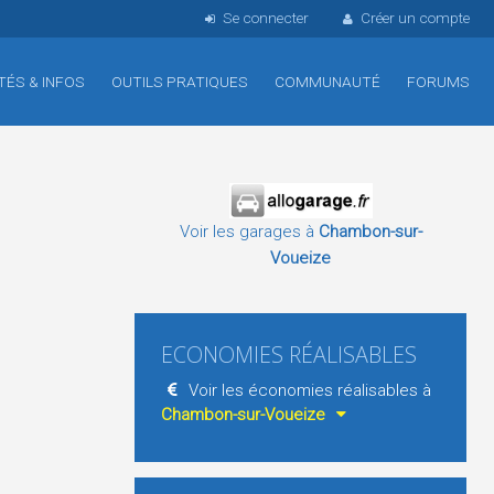
Se connecter
Créer un compte
TÉS & INFOS
OUTILS PRATIQUES
COMMUNAUTÉ
FORUMS
Voir les garages à
Chambon-sur-
Voueize
ECONOMIES RÉALISABLES
Voir les économies réalisables à
Chambon-sur-Voueize