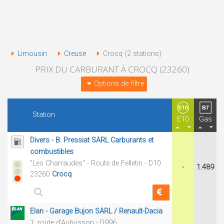
Limousin
Creuse
Crocq (2 stations)
PRIX DU CARBURANT À CROCQ (23260)
Options de filtre
Station
E10
Gas
Divers - B. Pressiat SARL Carburants et
combustibles
"Les Charraudes" - Route de Felletin - D10
-
1.489
23260
Crocq
Elan - Garage Bujon SARL / Renault-Dacia
1, route d'Aubusson - D996