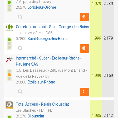
Z.A. parc des Crozes
1.979
2.239
26270
Loriol-sur-Drôme
Carrefour contact - Saint-Georges-les-Bains
Lieudit les côtes - D86
1.999
2.179
07800
Saint-Georges-les-Bains
Intermarché - Super - Étoile-sur-Rhône -
Pauliane SAS
C.C. Les Basseaux - 280, rue Mont Briand -
1.999
2.169
Rue de la Rayve - D7
26800
Étoile-sur-Rhône
Total Access - Relais Cliousclat
Les Blaches - N71=N7
1.935
2.142
26270
Cliousclat