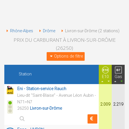
Rhône-Alpes
Drôme
Livron-sur-Drôme (2 stations)
PRIX DU CARBURANT À LIVRON-SUR-DRÔME
(26250)
Options de filtre
Station
E10
Gas
Eni - Station-service Rauch
Lieu-dit "Saint-Blaise" - Avenue Léon Aubin -
N71=N7
2.009
2.219
26250
Livron-sur-Drôme