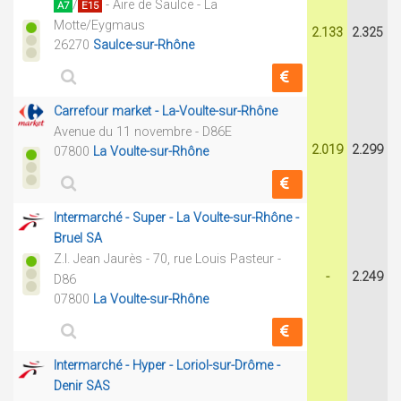
/
- Aire de Saulce - La
A7
E15
Motte/Eygmaus
2.133
2.325
26270
Saulce-sur-Rhône
Carrefour market - La-Voulte-sur-Rhône
Avenue du 11 novembre - D86E
2.019
2.299
07800
La Voulte-sur-Rhône
Intermarché - Super - La Voulte-sur-Rhône -
Bruel SA
Z.I. Jean Jaurès - 70, rue Louis Pasteur -
-
2.249
D86
07800
La Voulte-sur-Rhône
Intermarché - Hyper - Loriol-sur-Drôme -
Denir SAS