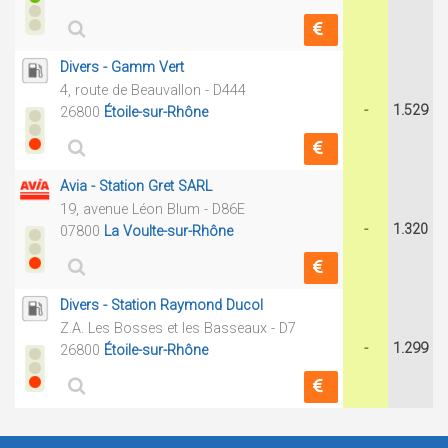
Divers - Gamm Vert
4, route de Beauvallon - D444
-
1.529
26800
Étoile-sur-Rhône
Avia - Station Gret SARL
19, avenue Léon Blum - D86E
-
1.320
07800
La Voulte-sur-Rhône
Divers - Station Raymond Ducol
Z.A. Les Bosses et les Basseaux - D7
-
1.299
26800
Étoile-sur-Rhône