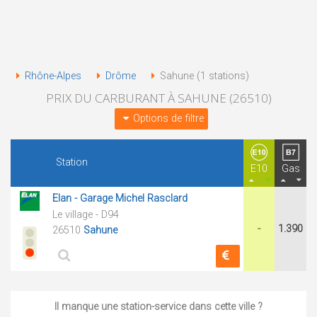
Rhône-Alpes
Drôme
Sahune (1 stations)
PRIX DU CARBURANT À SAHUNE (26510)
Options de filtre
Station
E10
Gas
Elan - Garage Michel Rasclard
Le village - D94
-
1.390
26510
Sahune
Il manque une station-service dans cette ville ?