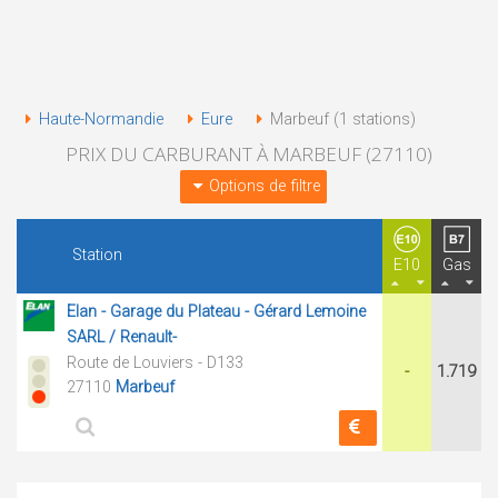
Haute-Normandie
Eure
Marbeuf (1 stations)
PRIX DU CARBURANT À MARBEUF (27110)
Options de filtre
Station
E10
Gas
Elan - Garage du Plateau - Gérard Lemoine
SARL / Renault-
Route de Louviers - D133
-
1.719
27110
Marbeuf