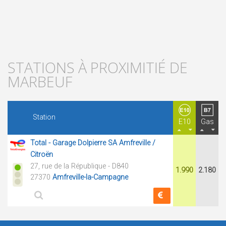
STATIONS À PROXIMITIÉ DE
MARBEUF
Station
E10
Gas
Total - Garage Dolpierre SA Amfreville /
Citroën
27, rue de la République - D840
1.990
2.180
27370
Amfreville-la-Campagne