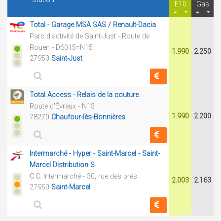
E10
Gas
Total - Garage MSA SAS / Renault-Dacia
Parc d'activité de Saint-Just - Route de
Rouen - D6015=N15
1.990
2.250
27950
Saint-Just
Total Access - Relais de la couture
Route d'Évreux - N13
1.990
2.200
78270
Chaufour-lès-Bonnières
Intermarché - Hyper - Saint-Marcel - Saint-
Marcel Distribution S
C.C. Intermarché - 30, rue des prés
2.003
2.163
27950
Saint-Marcel