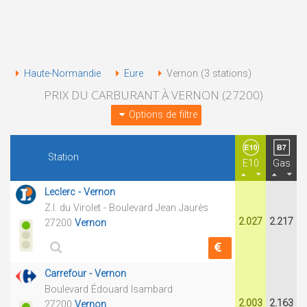
Haute-Normandie
Eure
Vernon (3 stations)
PRIX DU CARBURANT À VERNON (27200)
Options de filtre
Station
E10
Gas
Leclerc - Vernon
Z.I. du Virolet - Boulevard Jean Jaurès
2.027
2.217
27200
Vernon
Carrefour - Vernon
Boulevard Édouard Isambard
2.003
2.163
27200
Vernon