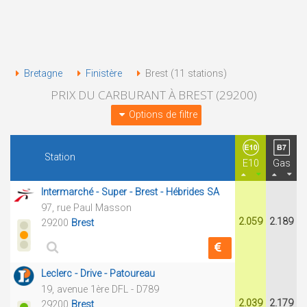
Bretagne
Finistère
Brest (11 stations)
PRIX DU CARBURANT À BREST (29200)
Options de filtre
Station
E10
Gas
Intermarché - Super - Brest - Hébrides SA
97, rue Paul Masson
2.059
2.189
29200
Brest
Leclerc - Drive - Patoureau
19, avenue 1ère DFL - D789
2.039
2.179
29200
Brest