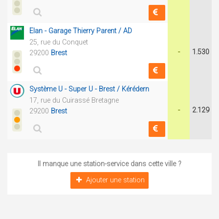
Elan - Garage Thierry Parent / AD
25, rue du Conquet
-
1.530
29200
Brest
Système U - Super U - Brest / Kérédern
17, rue du Cuirassé Bretagne
-
2.129
29200
Brest
Il manque une station-service dans cette ville ?
Ajouter une station