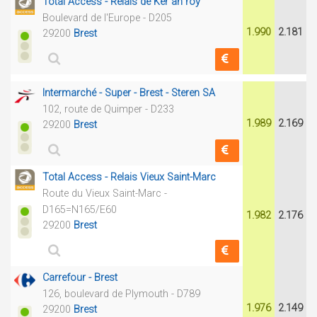
Total Access - Relais de Ker an roy
Boulevard de l'Europe - D205
1.990
2.181
29200
Brest
Intermarché - Super - Brest - Steren SA
102, route de Quimper - D233
1.989
2.169
29200
Brest
Total Access - Relais Vieux Saint-Marc
Route du Vieux Saint-Marc -
D165=N165/E60
1.982
2.176
29200
Brest
Carrefour - Brest
126, boulevard de Plymouth - D789
1.976
2.149
29200
Brest