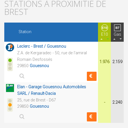
STATIONS À PROXIMITIÉ DE
BREST
Station
E10
Gas
Leclerc - Brest / Gouesnou
Z.A. de Kergaradec - 50, rue de l'amiral
Romain Desfossés
1.976
2.159
29850
Gouesnou
Elan - Garage Gouesnou Automobiles
SARL / Renault-Dacia
25, rue de Brest - D67
-
2.240
29850
Gouesnou