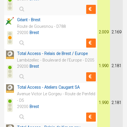
Géant - Brest
Route de Gouesnou - D788
2.009
2.169
29200
Brest
Total Access - Relais de Brest / Europe
Lambézellec - Boulevard de l'Europe - D205
1.990
2.181
29200
Brest
Total Access - Ateliers Caugant SA
Avenue Victor Le Gorgeu - Route de Penfeld
- D5
1.990
2.181
29200
Brest