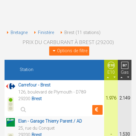
Bretagne
Finistère
Brest (11 stations)
PRIX DU CARBURANT À BREST (29200)
Options de filtre
Station
E10
Gas
Carrefour - Brest
126, boulevard de Plymouth - D789
1.976
2.149
29200
Brest
Elan - Garage Thierry Parent / AD
25, rue du Conquet
-
1.530
29200
Brest