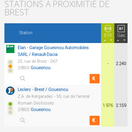
STATIONS À PROXIMITIÉ DE
BREST
Station
E10
Gas
Elan - Garage Gouesnou Automobiles
SARL / Renault-Dacia
25, rue de Brest - D67
-
2.240
29850
Gouesnou
Leclerc - Brest / Gouesnou
Z.A. de Kergaradec - 50, rue de l'amiral
Romain Desfossés
1.976
2.159
29850
Gouesnou