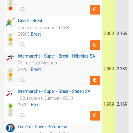
Géant - Brest
Route de Gouesnou - D788
2.009
2.169
29200
Brest
Intermarché - Super - Brest - Hébrides SA
97, rue Paul Masson
2.059
2.189
29200
Brest
Intermarché - Super - Brest - Steren SA
102, route de Quimper - D233
1.989
2.169
29200
Brest
Leclerc - Drive - Patoureau