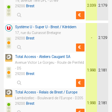
19, avenue 1ère DFL - D789
2.039
2.179
29200
Brest
Système U - Super U - Brest / Kérédern
17, rue du Cuirassé Bretagne
-
2.129
29200
Brest
Total Access - Ateliers Caugant SA
Avenue Victor Le Gorgeu - Route de Penfeld
- D5
1.990
2.181
29200
Brest
Total Access - Relais de Brest / Europe
Lambézellec - Boulevard de l'Europe - D205
1.990
2.181
29200
Brest