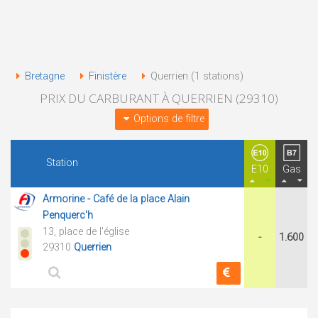
Bretagne
Finistère
Querrien (1 stations)
PRIX DU CARBURANT À QUERRIEN (29310)
Options de filtre
Station
E10
Gas
Armorine - Café de la place Alain
Penquerc'h
13, place de l'église
-
1.600
29310
Querrien