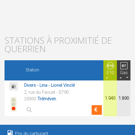
STATIONS À PROXIMITIÉ DE
QUERRIEN
Station
E10
Gas
Divers - Lina - Lionel Vinclé
2, rue du Faouët - D790
1.940
1.890
29300
Tréméven
Prix du carburant