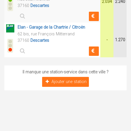
2.034
2.240
37160
Descartes
Elan - Garage de la Chartrie / Citroën
62 bis, rue François Mitterrand
-
1.270
37160
Descartes
Il manque une station-service dans cette ville ?
Ajouter une station