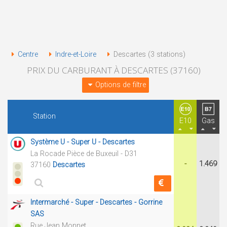
Centre
Indre-et-Loire
Descartes (3 stations)
PRIX DU CARBURANT À DESCARTES (37160)
Options de filtre
Station
E10
Gas
Système U - Super U - Descartes
La Rocade Pièce de Buxeuil - D31
-
1.469
37160
Descartes
Intermarché - Super - Descartes - Gorrine
SAS
Rue Jean Monnet