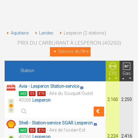
Aquitaine
Landes
Lesperon (2 stations)
PRIX DU CARBURANT À LESPERON (40260)
Options de filtre
Station
E10
Gas
Avia - Lesperon Station-service
/
/
- Aire du Souquet-Ouest
A63
E5
E70
2.160
2.250
40260
Lesperon
Shell - Station-service SGAR Lesperon
/
/
- Aire de l'océan-Est
A63
E5
E70
2.224
2.416
40260
Lesperon