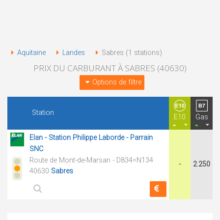
Aquitaine
Landes
Sabres (1 stations)
PRIX DU CARBURANT À SABRES (40630)
Options de filtre
Station
E10
Gas
Elan - Station Philippe Laborde - Parrain
SNC
Route de Mont-de-Marsan - D834=N134
-
2.250
40630
Sabres