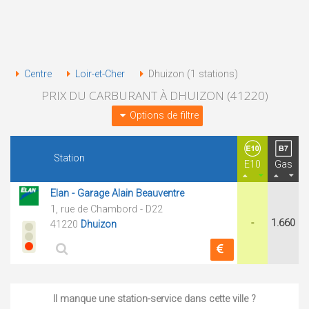
Centre
Loir-et-Cher
Dhuizon (1 stations)
PRIX DU CARBURANT À DHUIZON (41220)
Options de filtre
Station
E10
Gas
Elan - Garage Alain Beauventre
1, rue de Chambord - D22
-
1.660
41220
Dhuizon
Il manque une station-service dans cette ville ?