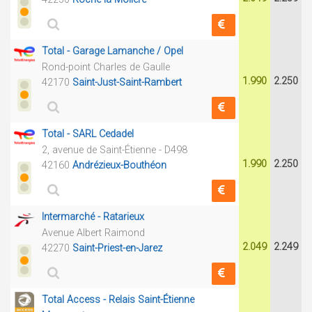
Total - Garage Lamanche / Opel
Rond-point Charles de Gaulle
1.990
2.250
42170
Saint-Just-Saint-Rambert
Total - SARL Cedadel
2, avenue de Saint-Étienne - D498
1.990
2.250
42160
Andrézieux-Bouthéon
Intermarché - Ratarieux
Avenue Albert Raimond
2.049
2.249
42270
Saint-Priest-en-Jarez
Total Access - Relais Saint-Étienne