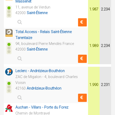
Massenet
11, avenue de Verdun
1.987
2.234
42000
Saint-Étienne
Total Access - Relais Saint-Étienne
Tarentaize
94, boulevard Pierre Mendès France
1.989
2.234
42000
Saint-Étienne
Leclerc - Andrézieux-Bouthéon
ZAC de Migalon - 4, boulevard Charles
Voisin
1.990
2.231
42160
Andrézieux-Bouthéon
Auchan - Villars - Porte du Forez
Chemin de Montravel