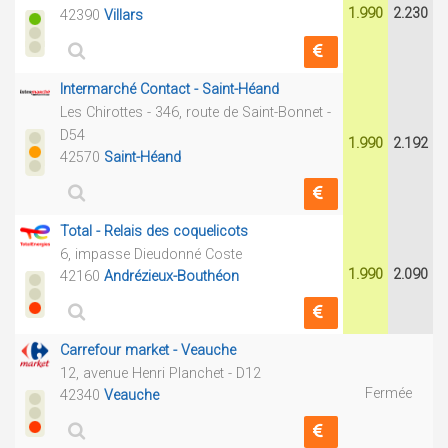
1.990
2.230
42390
Villars
Intermarché Contact - Saint-Héand
Les Chirottes - 346, route de Saint-Bonnet -
D54
1.990
2.192
42570
Saint-Héand
Total - Relais des coquelicots
6, impasse Dieudonné Coste
1.990
2.090
42160
Andrézieux-Bouthéon
Carrefour market - Veauche
12, avenue Henri Planchet - D12
Fermée
42340
Veauche