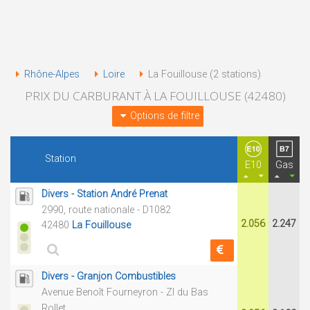
Rhône-Alpes
Loire
La Fouillouse (2 stations)
PRIX DU CARBURANT À LA FOUILLOUSE (42480)
Options de filtre
Station
E10
Gas
Divers - Station André Prenat
2990, route nationale - D1082
2.056
2.247
42480
La Fouillouse
Divers - Granjon Combustibles
Avenue Benoît Fourneyron - ZI du Bas
Rollet