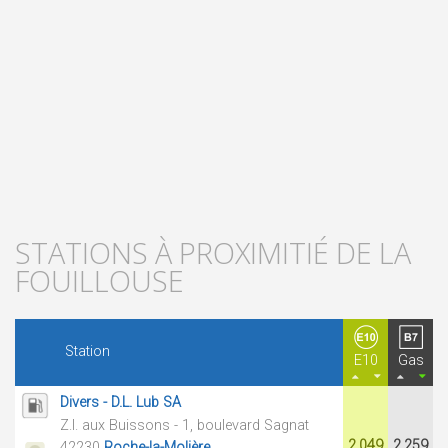
STATIONS À PROXIMITIÉ DE LA
FOUILLOUSE
Station
E10
Gas
Divers - D.L. Lub SA
Z.I. aux Buissons - 1, boulevard Sagnat
2.049
2.259
42230
Roche-la-Molière