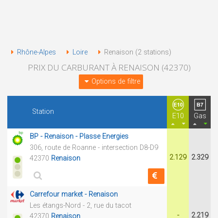
Rhône-Alpes
Loire
Renaison (2 stations)
PRIX DU CARBURANT À RENAISON (42370)
Options de filtre
Station
E10
Gas
BP - Renaison - Plasse Energies
306, route de Roanne - intersection D8-D9
2.129
2.329
42370
Renaison
Carrefour market - Renaison
Les étangs-Nord - 2, rue du tacot
-
2.219
42370
Renaison