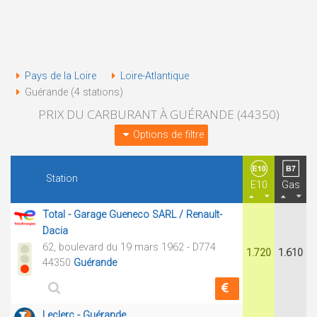
Pays de la Loire
Loire-Atlantique
Guérande (4 stations)
PRIX DU CARBURANT À GUÉRANDE (44350)
Options de filtre
Station
E10
Gas
Total - Garage Gueneco SARL / Renault-
Dacia
62, boulevard du 19 mars 1962 - D774
1.720
1.610
44350
Guérande
Leclerc - Guérande