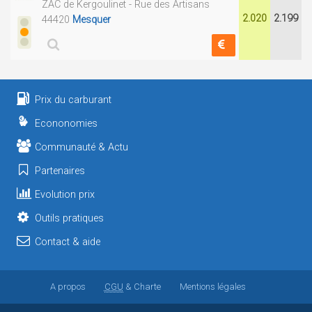
ZAC de Kergoulinet - Rue des Artisans
2.020
2.199
44420
Mesquer
Prix du carburant
Econonomies
Communauté & Actu
Partenaires
Evolution prix
Outils pratiques
Contact & aide
A propos
CGU
& Charte
Mentions légales