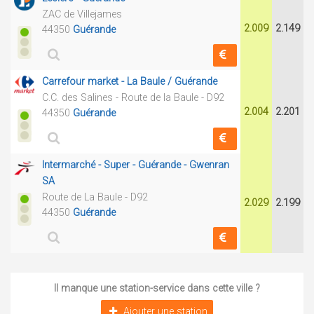
ZAC de Villejames
2.009
2.149
44350
Guérande
Carrefour market - La Baule / Guérande
C.C. des Salines - Route de la Baule - D92
2.004
2.201
44350
Guérande
Intermarché - Super - Guérande - Gwenran
SA
Route de La Baule - D92
2.029
2.199
44350
Guérande
Il manque une station-service dans cette ville ?
Ajouter une station