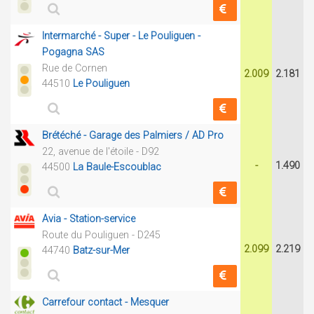
Intermarché - Super - Le Pouliguen -
Pogagna SAS
Rue de Cornen
2.009
2.181
44510
Le Pouliguen
Brétéché - Garage des Palmiers / AD Pro
22, avenue de l'étoile - D92
-
1.490
44500
La Baule-Escoublac
Avia - Station-service
Route du Pouliguen - D245
2.099
2.219
44740
Batz-sur-Mer
Carrefour contact - Mesquer