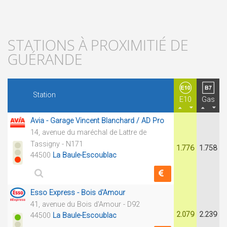
STATIONS À PROXIMITIÉ DE
GUÉRANDE
Station
E10
Gas
Avia - Garage Vincent Blanchard / AD Pro
14, avenue du maréchal de Lattre de
Tassigny - N171
1.776
1.758
44500
La Baule-Escoublac
Esso Express - Bois d'Amour
41, avenue du Bois d'Amour - D92
2.079
2.239
44500
La Baule-Escoublac